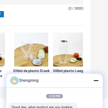
(
0
/ 3000)
c
330ml de plastic Drank
500ml plastic Leeg
an
blikt Cilindrische
van de de
Shengming
en
Gemakkelijke de
Bloembodem van
Trekkrachtdekking in
Containerflessen
van
het
et
HUISDIERENcontainers
Suikergoedbadzout
1:10 PM
Good day, what product are you looking 