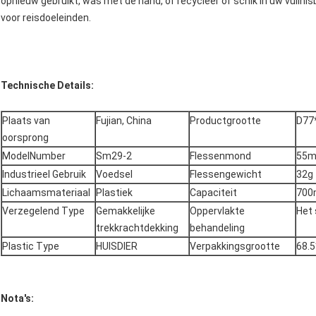
opnieuw gebruikt, was met de hand, of recycleer of schik in uw vuilnisb
voor reisdoeleinden.
Technische Details:
Plaats van
Fujian, China
Productgrootte
D77
oorsprong
ModelNumber
Sm29-2
Flessenmond
55
Industrieel Gebruik
Voedsel
Flessengewicht
32g
Lichaamsmateriaal
Plastiek
Capaciteit
700
Verzegelend Type
Gemakkelijke
Oppervlakte
Het
trekkrachtdekking
behandeling
Plastic Type
HUISDIER
Verpakkingsgrootte
68.
Nota's: