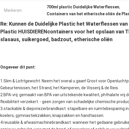
700ml plastic Duidelijke Waterflessen
,
Markeren:
Containers van het etherische oliën de Pla
Re: Kunnen de Duidelijke Plastic het Waterflessen va
Plastic HUISDIERENcontainers voor het opslaan van T
slasaus, suikergoed, badzout, etherische oliën
Ongeveer dit punt:
1.Slim & Lichtgewicht. Neem het overal u gaan! Groot voor Openluchtp
Gebeurtenissen, het Strand, het Kamperen, de Visserij & de Reis.
2.BPA-vrij: gemaakt van BPA van uitstekende kwaliteit, phthalate vrij d
flexibiliteit verzekert. - geen zorgen van schadelijke chemische produc
3.stackable & diepvriezerbrandkast: stapelbare en ruimtebesparing in v
koelers, gymnastiekzakken, knapzakken en handtassen.
4.reusable & afwasmachinebrandkast: wanneer het gedaane gebruike