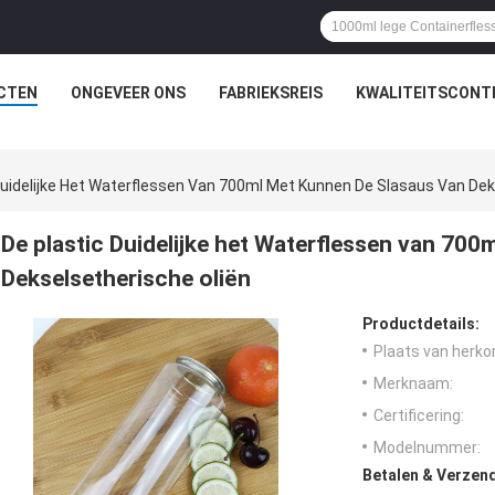
CTEN
ONGEVEER ONS
FABRIEKSREIS
KWALITEITSCONT
Duidelijke Het Waterflessen Van 700ml Met Kunnen De Slasaus Van Dek
De plastic Duidelijke het Waterflessen van 700
Dekselsetherische oliën
Productdetails:
Plaats van herko
Merknaam:
Certificering:
Modelnummer:
Betalen & Verzen