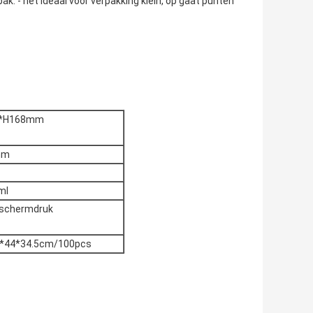
ak. - het ideaal voor verpakking klein, op gaat punten
*H168mm
mm
ml
 schermdruk
5*44*34.5cm/100pcs