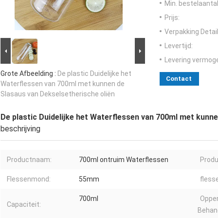
Min. bestelaantal
Prijs:
Verpakking Detail
Levertijd:
Levering vermog
Grote Afbeelding :
De plastic Duidelijke het
Contact
Waterflessen van 700ml met kunnen de
Slasaus van Dekselsetherische oliën
De plastic Duidelijke het Waterflessen van 700ml met kunn
beschrijving
Productnaam:
700ml ontruim Waterflessen
Produ
Flessenmond:
55mm
fless
700ml
Opper
Capaciteit:
Behand