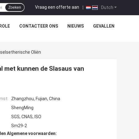
Vraag een offerte aan
|
Dutch
Zoeken
ROLE
CONTACTEER ONS
NIEUWS
GEVALLEN
selsetherische Oliën
ml met kunnen de Slasaus van
mst:
Zhangzhou, Fujian, China
ShengMing
SGS, CNAS, ISO
Sm29-2
den Algemene voorwaarden: