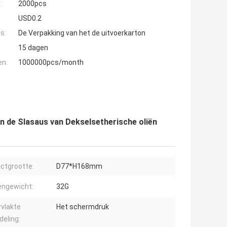
:
2000pcs
USD0.2
s:
De Verpakking van het de uitvoerkarton
15 dagen
en:
1000000pcs/month
en de Slasaus van Dekselsetherische oliën
ctgrootte:
D77*H168mm
engewicht:
32G
vlakte
Het schermdruk
eling: