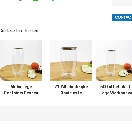
Andere Producten
650ml lege
210ML duidelijke
500ml het plasti
Containerflessen
Opnieuw te
Lege Vierkant v
met de
gebruiken Plastic
Containerfless
Onverwachte Fles
Lege Gemakkelijke
met de Sappen
van het Deksels
de
van de de
Opnieuw te
Trekkrachtdekking
Theemelk van h
gebruiken Plastic
van het
Blikkendeksel
Water
Containeraluminium