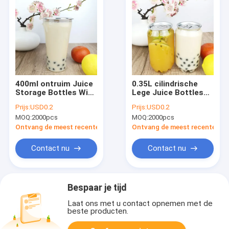
400ml ontruim Juice
0.35L cilindrische
Storage Bottles With
Lege Juice Bottles
Snap-de Containers
With Snap Lids-
Prijs:
USD0.2
Prijs:
USD0.2
van de de Rangdrank
Voedselrang
MOQ:
2000pcs
MOQ:
2000pcs
van het
Dekselsvoedsel
Ontvang de meest recente Prijs
Ontvang de meest recente Prij
Contact nu
Contact nu
Bespaar je tijd
Laat ons met u contact opnemen met de
beste producten.