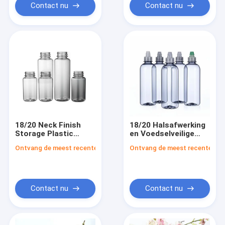
Contact nu
Contact nu
18/20 Neck Finish
18/20 Halsafwerking
Storage Plastic
en Voedselveilige
flessen van
Plastic Flessen met
Ontvang de meest recente Prijs
Ontvang de meest recente Prij
voedselkwaliteit voor
Gemakkelijk Te
veilige opslag van
Openen Deksel
producten
Contact nu
Contact nu