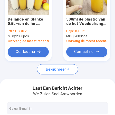
Fabrieksreis
Kwaliteitscontrole
De lange en Slanke
500ml de plastic van
0.5L-van de het
de het Voedselrang
Contacteer ons
Voedselrang van
van Waterflessen
Prijs:
USD0.2
Prijs:
USD0.2
Schroefdekselkruiken
Kruiken van het het
MOQ:
2000pcs
MOQ:
2000pcs
Lege Containers met
HUISDIERENwater
Nieuws
Kappen
met Gemakkelijke
Ontvang de meest recente Prijs
Ontvang de meest recente Prij
Trekkrachtdekking
Gevallen
Contact nu
Contact nu
Bekijk meer
Plastic Containerflessen
Lege Containerflessen
Laat Een Bericht Achter
We Zullen Snel Antwoorden
HUISDIEREN Plastic Flessen
De Blikken van de voedselopslag