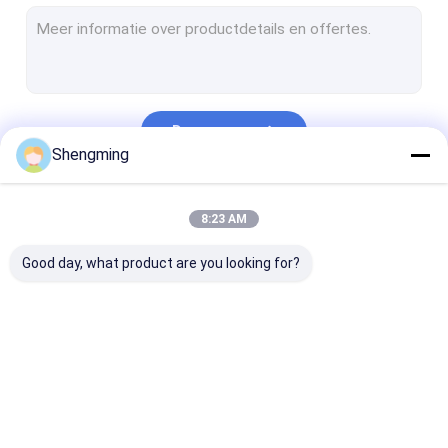
Schroefdekselkruiken
Plastic Drankblikken
Beschikbare het Drinken Flessen
Doorgaan
Automatische Seamer Machine
Shengming
Het Voorvormen van de huisdierenfles
Onze Categorieën
8:23 AM
Good day, what product are you looking for?
Plastic
Lege
HUISDIEREN Pl
Containerflessen
Containerflessen
Flessen