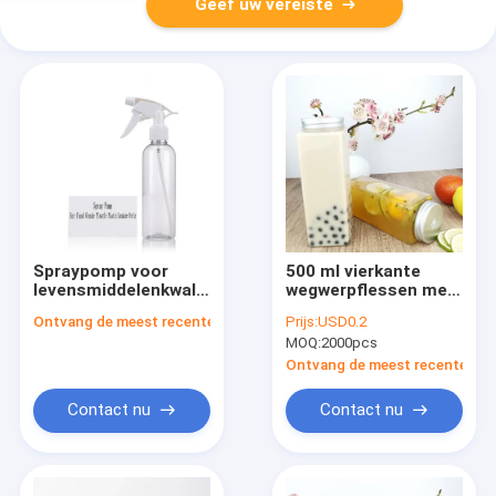
Geef uw vereiste
Spraypomp voor
500 ml vierkante
levensmiddelenkwaliteit
wegwerpflessen met
Plastic flessen
doppen, veilig voor
Ontvang de meest recente Prijs
Prijs:
USD0.2
Plastic container fles
voedsel bestemde
MOQ:
2000pcs
en beschrijving
plastic containers
voor dranken, olie,
Ontvang de meest recente Prij
sap
Contact nu
Contact nu