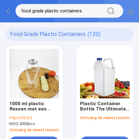
Food Grade Plastic Containers
(120)
1000 ml plastic
Plastic Container
flessen met een
Bottle The Ultimate
gemakkelijk te
Storage Solution for
Prijs:
USD0.2
Ontvang de meest recente Prij
trekken deksel voor
Food Grade Plastic
MOQ:
2000pcs
thee, melk, sappen,
Bottles
dranken
Ontvang de meest recente Prijs