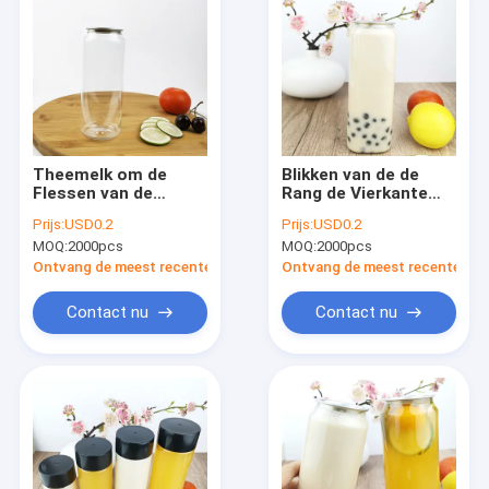
Theemelk om de
Blikken van de de
Flessen van de
Rang de Vierkante
HUISDIERENcontainer
Plastic Drank van het
Prijs:
USD0.2
Prijs:
USD0.2
met Gemakkelijke het
0,5 Litervoedsel met
MOQ:
2000pcs
MOQ:
2000pcs
Voedselrang van de
Blikkendeksel
Trekkrachtdekking
Ontvang de meest recente Prijs
Ontvang de meest recente Prij
Contact nu
Contact nu
Huis
Producten
Ongeveer ons