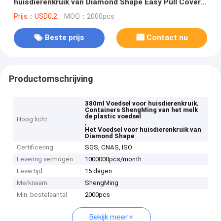
huisdierenkruik van Diamond Shape Easy Pull Cover
de Theemelk
Prijs：USD0.2
MOQ：2000pcs
Beste prijs
Contact nu
Productomschrijving
,
380ml Voedsel voor huisdierenkruik
Containers ShengMing van het melk
de plastic voedsel
Hoog licht
,
Het Voedsel voor huisdierenkruik van
Diamond Shape
Certificering
SGS, CNAS, ISO
Levering vermogen
1000000pcs/month
Levertijd
15 dagen
Merknaam
ShengMing
Min. bestelaantal
2000pcs
Bekijk meer