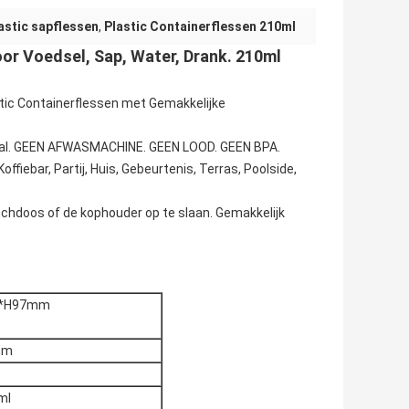
astic sapflessen
,
Plastic Containerflessen 210ml
oor Voedsel, Sap, Water, Drank. 210ml
tic Containerflessen met Gemakkelijke
iaal. GEEN AFWASMACHINE. GEEN LOOD. GEEN BPA.
iebar, Partij, Huis, Gebeurtenis, Terras, Poolside,
nchdoos of de kophouder op te slaan. Gemakkelijk
*H97mm
mm
ml