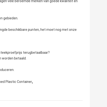
orzagen vele beroemde merken van goede kwaliteit en
en gebieden.
mengde beschikbare punten, het moet nog met onze
steekproefprijs terugbetaalbaar?
n worden betaald.
oduceren.
,
oed Plastic Container