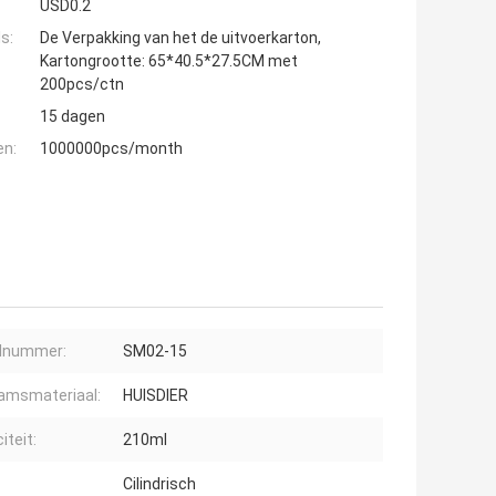
USD0.2
s:
De Verpakking van het de uitvoerkarton,
Kartongrootte: 65*40.5*27.5CM met
200pcs/ctn
15 dagen
en:
1000000pcs/month
lnummer:
SM02-15
amsmateriaal:
HUISDIER
iteit:
210ml
:
Cilindrisch