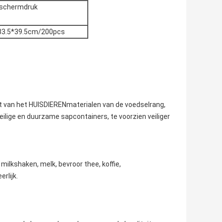
 schermdruk
33.5*39.5cm/200pcs
t van het HUISDIERENmaterialen van de voedselrang,
veilige en duurzame sapcontainers, te voorzien veiliger
milkshaken, melk, bevroor thee, koffie,
rlijk.