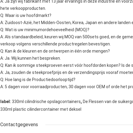
A: Ja zijn wij fabrikant met 13 jaar ervarings in deze industrie en vo
hete verkoopproducten.
Q: Waar is uw hoofdmarkt?
A: Zuidoost-Azië, het Midden-Oosten, Korea, Japan en andere landen 
Q: Wat is uw minimumordehoeveelheid (MOQ)?
A: Als standaardbeleid, keuren wij MOQ van 500sets goed, en de ge
verkoop volgens verschillende productregelen bevestigen.
Q: Kan ik de kleuren en de ontwerpen in één orde mengen?
A: Ja. Wij kunnen het bespreken.
Q: Kan ik sommige steekproeven eerst vóór hoofdorden kopen? Is de 
A: Ja, zouden de steekproefprijs en de verzendingsprijs vooraf moete
Q: Hoe lang is de Productiedoorlooptijd?
A: 5 dagen voor voorraadproducten, 30 dagen voor OEM of orde het pr
,
label:
330ml cilindrische opslagcontainers
De Flessen van de suikerg
330ml plastic cilindercontainer met deksel
Contactgegevens