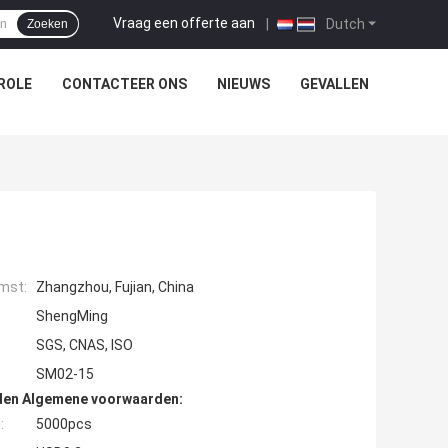
Vraag een offerte aan
|
Dutch
Zoeken
ROLE
CONTACTEER ONS
NIEUWS
GEVALLEN
mst:
Zhangzhou, Fujian, China
ShengMing
SGS, CNAS, ISO
SM02-15
den Algemene voorwaarden:
:
5000pcs