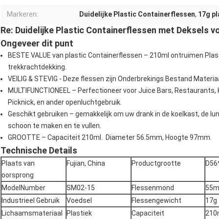
Markeren:
Duidelijke Plastic Containerflessen
,
17g pl
Re: Duidelijke Plastic Containerflessen met Deksels v
Ongeveer dit punt
BESTE VALUE van plastic Containerflessen – 210ml ontruimen Plas
trekkrachtdekking.
VEILIG & STEVIG -
Deze flessen zijn Onderbrekings Bestand Mater
MULTIFUNCTIONEEL – Perfectioneer voor Juice Bars, Restaurants, Koff
Picknick, en ander openluchtgebruik.
Geschikt gebruiken – gemakkelijk om uw drank in de koelkast, de lu
schoon te maken en te vullen.
GROOTTE – Capaciteit 210ml. Diameter 56.5mm, Hoogte 97mm.
Technische Details
Plaats van
Fujian, China
Productgrootte
D56
oorsprong
ModelNumber
SM02-15
Flessenmond
55
Industrieel Gebruik
Voedsel
Flessengewicht
17g
Lichaamsmateriaal
Plastiek
Capaciteit
210