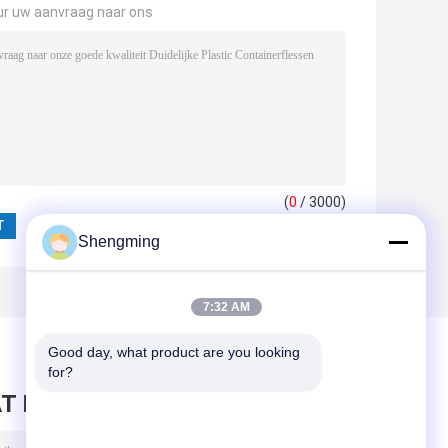
ur uw aanvraag naar ons
(
0
/ 3000)
Shengming
7:32 AM
Good day, what product are you looking 
for?
T BERICHT ACHTER