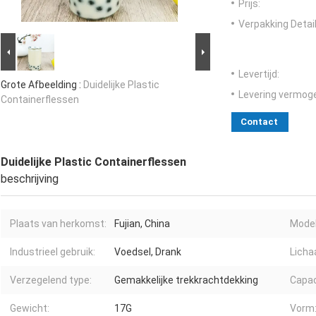
Prijs:
Verpakking Detail
Levertijd:
Grote Afbeelding :
Duidelijke Plastic
Levering vermog
Containerflessen
Contact
Duidelijke Plastic Containerflessen
beschrijving
Plaats van herkomst:
Fujian, China
Mode
Industrieel gebruik:
Voedsel, Drank
Licha
Verzegelend type:
Gemakkelijke trekkrachtdekking
Capac
Gewicht:
17G
Vorm