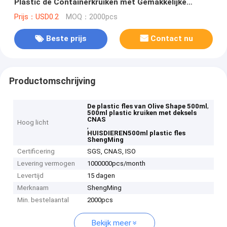
Plastic de Containerkruiken met Gemakkelijke
Trekkrachtdekking
Prijs：USD0.2
MOQ：2000pcs
Beste prijs
Contact nu
Productomschrijving
,
De plastic fles van Olive Shape 500ml
500ml plastic kruiken met deksels
CNAS
Hoog licht
,
HUISDIEREN500ml plastic fles
ShengMing
Certificering
SGS, CNAS, ISO
Levering vermogen
1000000pcs/month
Levertijd
15 dagen
Merknaam
ShengMing
Min. bestelaantal
2000pcs
Bekijk meer