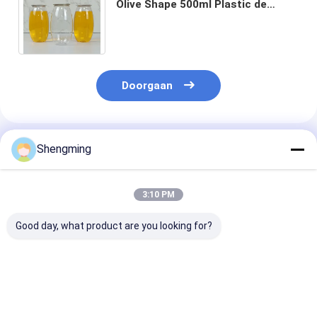
Olive Shape 500ml Plastic de
Containerkruiken met
Gemakkelijke Trekkrachtdekking
Doorgaan
Geadviseerde Producten
Shengming
3:10 PM
Good day, what product are you looking for?
Schermdrukkelige
Herbruikbare Plastic
Spraypomp vo
lege plastic
Containerflessen: De
levensmiddelen
spuitflessen met een
Eenvoudige en
Plastic flessen