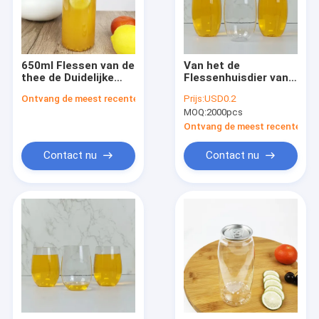
650ml Flessen van de
Van het de
thee de Duidelijke
Flessenhuisdier van
Ronde Plastic
Olive Shape 500ml
Ontvang de meest recente Prijs
Prijs:
USD0.2
Container met
Plastic de
MOQ:
2000pcs
Onverwachte Deksels
Containerkruiken
met Gemakkelijke
Ontvang de meest recente Prij
Trekkrachtdekking
Contact nu
Contact nu
Huis
Producten
Ongeveer ons