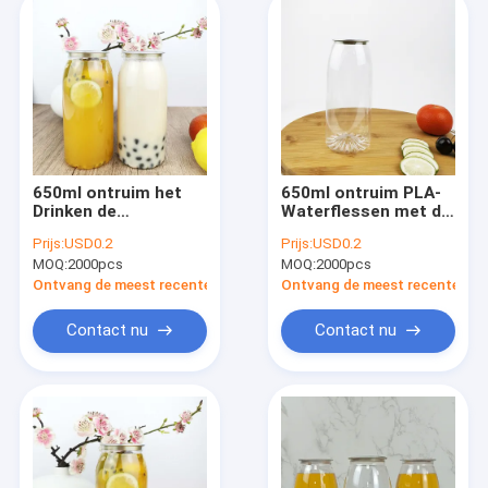
650ml ontruim het
650ml ontruim PLA-
Drinken de
Waterflessen met de
Flessendranken van
Onverwachte
Prijs:
USD0.2
Prijs:
USD0.2
de Flessen Opnieuw
Dranken van
MOQ:
2000pcs
MOQ:
2000pcs
te gebruiken Plastic
Dekselsetherische
Container
oliën
Ontvang de meest recente Prijs
Ontvang de meest recente Prij
Contact nu
Contact nu