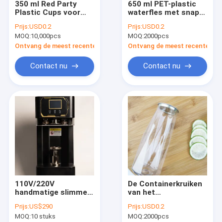
350 ml Red Party
650 ml PET-plastic
Fabrieksreis
Plastic Cups voor
waterfles met snap
water, sap, koffie of
deksels voor snoep,
Prijs:
USD0.2
Prijs:
USD0.2
thee
badzouten,
Kwaliteitscontrole
MOQ:
10,000pcs
MOQ:
2000pcs
essentiële oliën
Ontvang de meest recente Prijs
Ontvang de meest recente Prij
Contacteer ons
Contact nu
Contact nu
Nieuws
Gevallen
Plastic Containerflessen
Lege Containerflessen
110V/220V
De Containerkruiken
HUISDIEREN Plastic Flessen
handmatige slimme
van het
afdichtmachine
manufacturen0.5l
De Blikken van de voedselopslag
Prijs:
US$290
Prijs:
USD0.2
draaibaar
Voedsel met
MOQ:
10 stuks
MOQ:
2000pcs
Onverwachte Deksels