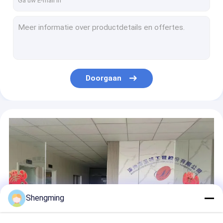
500ml Juice Storage Bottles Plastic-de Trekkrachtdekking van HUISDIERENjuice container jars with easy
500ml de plastic van de het Voedselrang van Waterflessen Kruiken van het het HUISDIERENwater met Gemakkelijke Trekkrachtdekking
Het Suikergoed van Olive Shape 500ml Plastic het Drinken Flessen met Gemakkelijke Trekkrachtdekking
500ml Olive Shape Empty Bottles Plastic-Kruiken met de Gemakkelijke Lotion van de Trekkrachtdekking
500ml Flessen van de het HUISDIERENcontainer van Olive Shape Plastic Storage Cans de Plastic met Gemakkelijke Trekkrachtdekking
Doorgaan
500 ml PET-plastic flessen voor levensmiddelen
Olive Shape Juice Plastic Storage-de Flessen 500ml ontruimen de Kruiken van de HUISDIERENcontainer
De Gemakkelijke Open Blikken van de voedselrang 700ml met het Badzoutsuikergoed van Dekselsetherische oliën
Kunnen de Duidelijke Plastic de Drankblikken van de voedselrang 700ml met Dekselsslasaus
De Rang van het suikergoedvoedsel 700ml kunnen de Duidelijke Beschikbare het Drinken Flessen met Deksels
Shengming