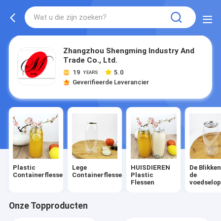
Zhangzhou Shengming Industry And
Trade Co., Ltd.
19
5.0
YEARS
Geverifieerde Leverancier
Plastic
Lege
HUISDIEREN
De Blikke
Containerflessen
Containerflessen
Plastic
de
Flessen
voedselop
Onze Topproducten