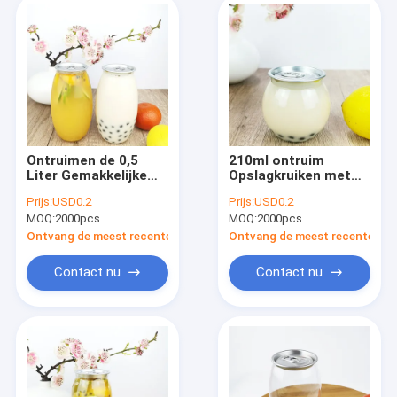
Ontruimen de 0,5
210ml ontruim
Liter Gemakkelijke
Opslagkruiken met
Open Blikken van de
het Onverwachte
Prijs:
USD0.2
Prijs:
USD0.2
de Theemelk van
Domein van de
MOQ:
2000pcs
MOQ:
2000pcs
Plastic
Bonennoten van het
Containerflessen de
Dekselsgraangewas
Ontvang de meest recente Prijs
Ontvang de meest recente Prij
Koud geperste
Sappen
Contact nu
Contact nu