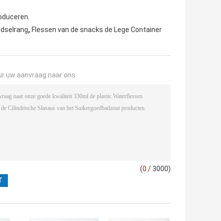
oduceren.
,
edselrang
Flessen van de snacks de Lege Container
ur uw aanvraag naar ons
(
0
/ 3000)