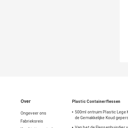
Over
Plastic Containerflessen
500ml ontruim Plastic Lege 
Ongeveer ons
de Gemakkelijke Koud geper
Fabrieksreis
van de Trekkrachtdekking
Van het de Flessenhuisdier v