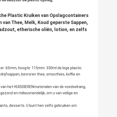
 de badzout de plastic opslag
,
sche Plastic Kruiken van Opslagcontainers
n van Thee, Melk, Koud geperste Sappen,
dzout, etherische oliën, lotion, en zelfs
 65mm, hoogte: 115mm. 330ml de lege plastic
edrijfsappen, bevroren thee, smoothies, koffie en
 van het HUISDIERENmaterialen van de voedselrang,
s gezond en milieuvriendelijk, om u van veilige en
rants, desserts. U kunt hen zelfs gebruiken om