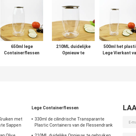
650ml lege
210ML duidelijke
500ml het plasti
Containerflessen
Opnieuw te
Lege Vierkant v
met de
gebruiken Plastic
Containerfless
Onverwachte Fles
Lege Gemakkelijke
met de Sappen
van het Deksels
de
van de de
Opnieuw te
Trekkrachtdekking
Theemelk van h
gebruiken Plastic
van het
Blikkendeksel
Water
Containeraluminium
LAA
Lege Containerflessen
Kruiken met
330ml de cilindrische Transparante
ste Sappen
Plastic Containers van de Flessendrank
voor Theemelk
an Olive
210ML duidelijke Opnieuw te gebruiken