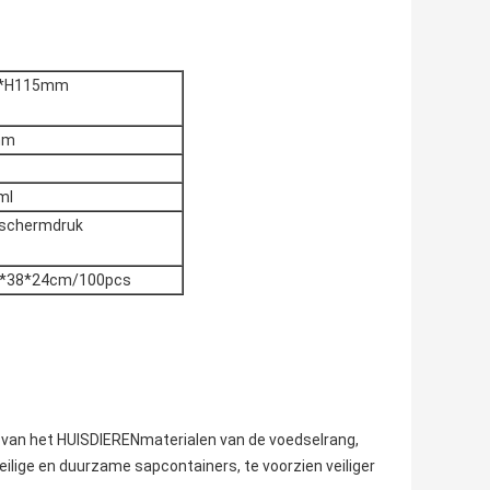
*H115mm
mm
ml
 schermdruk
5*38*24cm/100pcs
t van het HUISDIERENmaterialen van de voedselrang,
veilige en duurzame sapcontainers, te voorzien veiliger