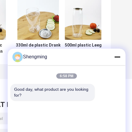
c
330ml de plastic Drank
500ml plastic Leeg
an
blikt Cilindrische
van de de
Shengming
en
Gemakkelijke de
Bloembodem van
Trekkrachtdekking in
Containerflessen
van
het
et
HUISDIERENcontainers
Suikergoedbadzout
6:58 PM
Good day, what product are you looking 
for?
T BERICHT ACHTER