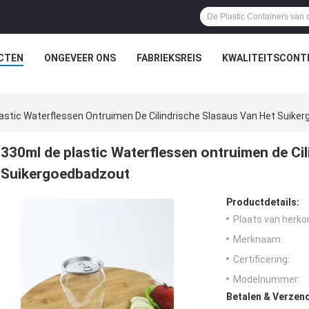
CTEN
ONGEVEER ONS
FABRIEKSREIS
KWALITEITSCONT
astic Waterflessen Ontruimen De Cilindrische Slasaus Van Het Suike
330ml de plastic Waterflessen ontruimen de Cil
Suikergoedbadzout
Productdetails:
Plaats van herko
Merknaam:
Certificering:
Modelnummer:
Betalen & Verzen