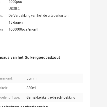
:
2000pcs
USD0.2
s:
De Verpakking van het de uitvoerkarton
15 dagen
en:
1000000pcs/month
Slasaus van het Suikergoedbadzout
senmond:
55mm
iteit:
330ml
gelend Type:
Gemakkelijke trekkrachtdekking