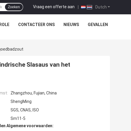
Vraag een offerte aan
|
Dutch
Zoeken
ROLE
CONTACTEER ONS
NIEUWS
GEVALLEN
rgoedbadzout
indrische Slasaus van het
mst:
Zhangzhou, Fujian, China
ShengMing
SGS, CNAS, ISO
Sm11-5
den Algemene voorwaarden: