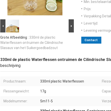
Min. bestelaantal
Prijs:
Verpakking Detail
Levertijd:
Levering vermog
Grote Afbeelding :
330ml de plastic
Contact
Waterflessen ontruimen de Cilindrische
Slasaus van het Suikergoedbadzout
330ml de plastic Waterflessen ontruimen de Cilindrische 
beschrijving
Productnaam:
330ml plastic Waterflessen
Fles
Flessengewicht:
17g
Capac
Modelnummer:
Sm11-5
Verze