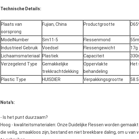
Technische Details:
Plaats van
Fujian, China
Productgrootte
D65
oorsprong
ModelNumber
Sm11-5
Flessenmond
55
Industrieel Gebruik
Voedsel
Flessengewicht
17g
Lichaamsmateriaal
Plastiek
Capaciteit
330
Verzegelend Type
Gemakkelijke
Oppervlakte
Het
trekkrachtdekking
behandeling
Plastic Type
HUISDIER
Verpakkingsgrootte
58.
Nota's:
- Is het punt duurzaam?
Hoog - kwaliteitsmaterialen: Onze Duidelijke Flessen worden gemaak
die veilig, smaakloos zijn, bestand en niet breekbare daling, om u van 