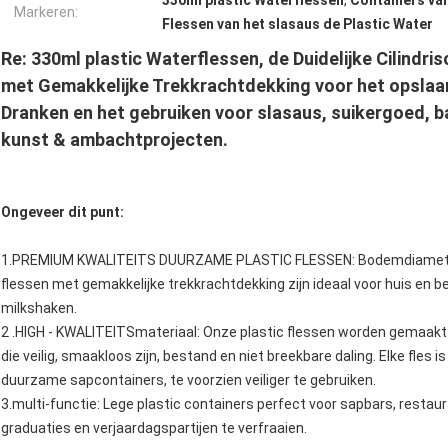
330ml plastic Waterflessen
,
Containers van
Markeren:
Flessen van het slasaus de Plastic Water
Re: 330ml plastic Waterflessen, de Duidelijke Cilindri
met Gemakkelijke Trekkrachtdekking voor het opslaa
Dranken en het gebruiken voor slasaus, suikergoed, ba
kunst & ambachtprojecten.
Ongeveer dit punt:
1.PREMIUM KWALITEITS DUURZAME PLASTIC FLESSEN: Bodemdiameter:
flessen met gemakkelijke trekkrachtdekking zijn ideaal voor huis en b
milkshaken.
2 .HIGH - KWALITEITSmateriaal: Onze plastic flessen worden gemaakt
die veilig, smaakloos zijn, bestand en niet breekbare daling. Elke fles i
duurzame sapcontainers, te voorzien veiliger te gebruiken.
3.multi-functie: Lege plastic containers perfect voor sapbars, restau
graduaties en verjaardagspartijen te verfraaien.