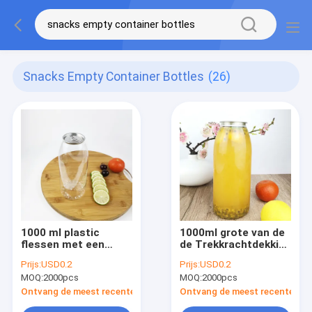
Snacks Empty Container Bottles
(26)
1000 ml plastic
1000ml grote van de
flessen met een
de Trekkrachtdekking
gemakkelijk te
van Plastic
Prijs:
USD0.2
Prijs:
USD0.2
trekken deksel voor
Containerflessen
MOQ:
2000pcs
MOQ:
2000pcs
thee, melk, sappen,
Gemakkelijke de
dranken
Theemelk
Ontvang de meest recente Prijs
Ontvang de meest recente Prij