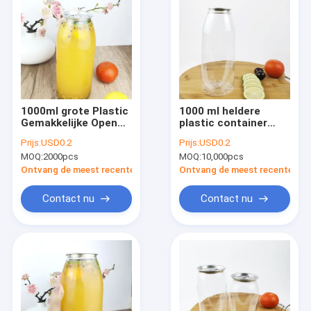
1000ml grote Plastic
1000 ml heldere
Gemakkelijke Open
plastic container
de Stroopvullingen
met gemakkelijk te
Prijs:
USD0.2
Prijs:
USD0.2
van Blikken
trekken deksel,
MOQ:
2000pcs
MOQ:
10,000pcs
Transparante Snacks
bewaren sappen en
dranken
Ontvang de meest recente Prijs
Ontvang de meest recente Prij
Contact nu
Contact nu
Huis
Producten
Ongeveer ons