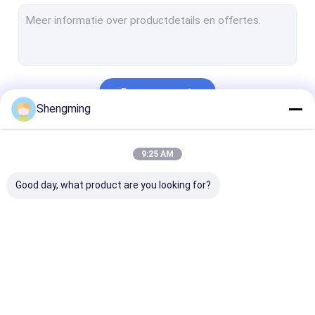
Schroefdekselkruiken
Plastic Drankblikken
Beschikbare het Drinken Flessen
Doorgaan
Automatische Seamer Machine
Shengming
Het Voorvormen van de huisdierenfles
Onze Categorieën
9:25 AM
Good day, what product are you looking for?
Plastic
Lege
HUISDIEREN Pl
Containerflessen
Containerflessen
Flessen