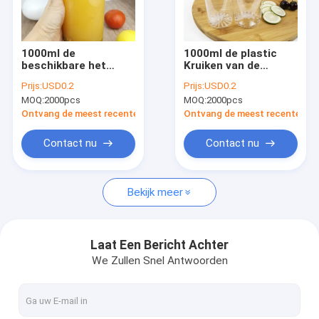
Fabrieksreis
Kwaliteitscontrole
1000ml de
1000ml de plastic
beschikbare het
Kruiken van de
Contacteer ons
Drinken Rang van het
Voedselcontainer
Prijs:
USD0.2
Prijs:
USD0.2
Flessenvoedsel voor
met Gemakkelijke het
MOQ:
2000pcs
MOQ:
2000pcs
Thee
Voedselrang van de
Nieuws
Trekkrachtdekking
Ontvang de meest recente Prijs
Ontvang de meest recente Prij
Gevallen
Contact nu
Contact nu
Bekijk meer
Plastic Containerflessen
Lege Containerflessen
Laat Een Bericht Achter
We Zullen Snel Antwoorden
HUISDIEREN Plastic Flessen
De Blikken van de voedselopslag