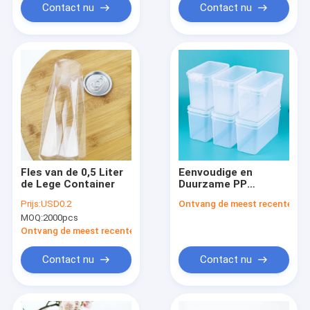
Contact nu
Contact nu
Fles van de 0,5 Liter
Eenvoudige en
de Lege Container
Duurzame PP
Materiaal Plastic
Prijs:
USD0.2
Ontvang de meest recente Prij
Containerflessen
MOQ:
2000pcs
voor Georganiseerde
Opslag
Ontvang de meest recente Prijs
Contact nu
Contact nu