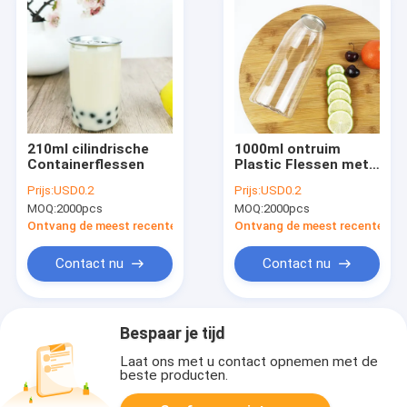
210ml cilindrische
1000ml ontruim
Containerflessen
Plastic Flessen met
de Gemakkelijke de
Prijs:
USD0.2
Prijs:
USD0.2
Droge Vruchten van
MOQ:
2000pcs
MOQ:
2000pcs
de Trekkrachtdekking
Stroop van
Ontvang de meest recente Prijs
Ontvang de meest recente Prij
Notenvullingen
Contact nu
Contact nu
Bespaar je tijd
Laat ons met u contact opnemen met de
beste producten.