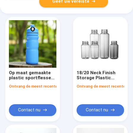
Geef uw vereiste
Op maat gemaakte
18/20 Neck Finish
plastic sportflessen
Storage Plastic
gemakkelijk te
flessen van
Ontvang de meest recente Prijs
Ontvang de meest recente Prij
trekken deksel en
voedselkwaliteit voor
etiket oppervlak voor
veilige opslag van
buitenactiviteiten
producten
Contact nu
Contact nu