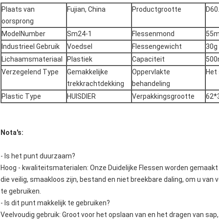
Plaats van
Fujian, China
Productgrootte
D60
oorsprong
ModelNumber
Sm24-1
Flessenmond
55
Industrieel Gebruik
Voedsel
Flessengewicht
30g
Lichaamsmateriaal
Plastiek
Capaciteit
500
Verzegelend Type
Gemakkelijke
Oppervlakte
Het
trekkrachtdekking
behandeling
Plastic Type
HUISDIER
Verpakkingsgrootte
62*
Nota's:
- Is het punt duurzaam?
Hoog - kwaliteitsmaterialen: Onze Duidelijke Flessen worden gemaak
die veilig, smaakloos zijn, bestand en niet breekbare daling, om u van 
te gebruiken.
- Is dit punt makkelijk te gebruiken?
Veelvoudig gebruik: Groot voor het opslaan van en het dragen van sap, 