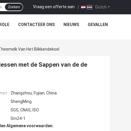
Vraag een offerte aan
|
Dutch
Zoeken
ROLE
CONTACTEER ONS
NIEUWS
GEVALLEN
Theemelk Van Het Blikkendeksel
flessen met de Sappen van de de
mst:
Zhangzhou, Fujian, China
ShengMing
SGS, CNAS, ISO
Sm24-1
den Algemene voorwaarden: