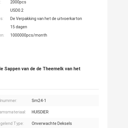
:
2000pcs
USD0.2
s:
De Verpakking van het de uitvoerkarton
15 dagen
en:
1000000pcs/month
de Sappen van de de Theemelk van het
lnummer:
Sm24-1
amsmateriaal:
HUISDIER
gelend Type:
Onverwachte Deksels