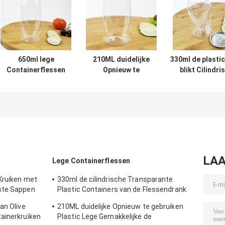
650ml lege
210ML duidelijke
330ml de plasti
Containerflessen
Opnieuw te
blikt Cilindri
met de
gebruiken Plastic
Gemakkelijke
Onverwachte Fles
Lege Gemakkelijke
Trekkrachtdekk
van het Deksels
de
van
Opnieuw te
Trekkrachtdekking
HUISDIERENcont
gebruiken Plastic
van het
Water
Containeraluminium
LAA
Lege Containerflessen
Kruiken met
330ml de cilindrische Transparante
ste Sappen
Plastic Containers van de Flessendrank
voor Theemelk
an Olive
210ML duidelijke Opnieuw te gebruiken
ainerkruiken
Plastic Lege Gemakkelijke de