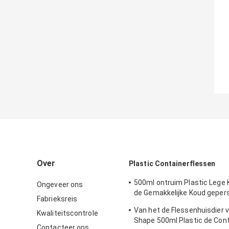
Over
Plastic Containerflessen
500ml ontruim Plastic Lege 
Ongeveer ons
de Gemakkelijke Koud geper
Fabrieksreis
van de Trekkrachtdekking
Van het de Flessenhuisdier v
Kwaliteitscontrole
Shape 500ml Plastic de Cont
Contacteer ons