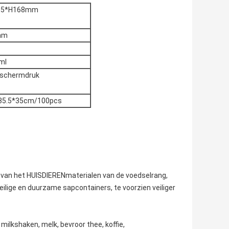
.5*H168mm
mm
ml
 schermdruk
35.5*35cm/100pcs
t van het HUISDIERENmaterialen van de voedselrang,
veilige en duurzame sapcontainers, te voorzien veiliger
milkshaken, melk, bevroor thee, koffie,