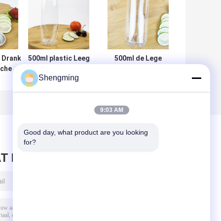
c Drank
500ml plastic Leeg
500ml de Lege
sche
van de de
Duidelijke Plastic
Shengming
 de
Bloembodem van
Containers van de
ing in
Containerflessen
voedselrang met
het
de Gemakkelijke
ainers
Suikergoedbadzout
Dranken van de
9:03 AM
Trekkrachtdekking
Good day, what product are you looking 
for?
T BERICHT ACHTER