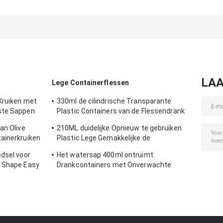
Bottles With
van 0,5 Literjuice
Bottles With
Snap-de
storage
Snap-Deksels
Containers van de
container with
Opnieuw te
de Rangdrank van
snap de
gebruiken Plast
het
Opslagkruiken
Container
Dekselsvoedsel
LAA
Lege Containerflessen
Kruiken met
330ml de cilindrische Transparante
ste Sappen
Plastic Containers van de Flessendrank
voor Theemelk
an Olive
210ML duidelijke Opnieuw te gebruiken
ainerkruiken
Plastic Lege Gemakkelijke de
tdekking
Trekkrachtdekking van het
edsel voor
Het watersap 400ml ontruimt
Containeraluminium
d Shape Easy
Drankcontainers met Onverwachte
Deksels