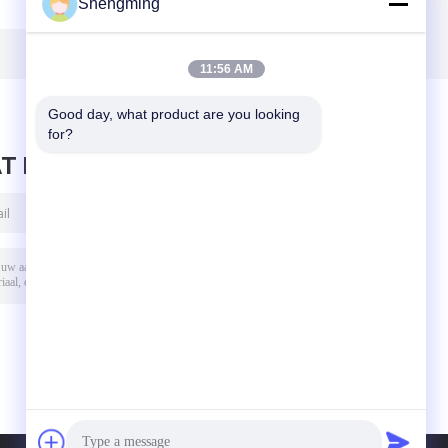
Shengming
met de Etherische
With Can de
oliën van het het
Dekselsetherische
Suikergoedbadzout
oliën van de
ic
van Blikkendeksels
voedselrang
11:56 AM
700ml
Good day, what product are you looking 
for?
T BERICHT ACHTER