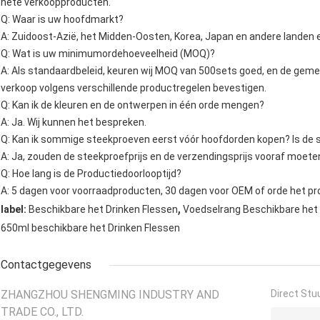
hete verkoopproducten.
Q: Waar is uw hoofdmarkt?
A: Zuidoost-Azië, het Midden-Oosten, Korea, Japan en andere landen 
Q: Wat is uw minimumordehoeveelheid (MOQ)?
A: Als standaardbeleid, keuren wij MOQ van 500sets goed, en de ge
verkoop volgens verschillende productregelen bevestigen.
Q: Kan ik de kleuren en de ontwerpen in één orde mengen?
A: Ja. Wij kunnen het bespreken.
Q: Kan ik sommige steekproeven eerst vóór hoofdorden kopen? Is de 
A: Ja, zouden de steekproefprijs en de verzendingsprijs vooraf moete
Q: Hoe lang is de Productiedoorlooptijd?
A: 5 dagen voor voorraadproducten, 30 dagen voor OEM of orde het pr
,
label:
Beschikbare het Drinken Flessen
Voedselrang Beschikbare het 
650ml beschikbare het Drinken Flessen
Contactgegevens
ZHANGZHOU SHENGMING INDUSTRY AND
Direct Stu
TRADE CO., LTD.