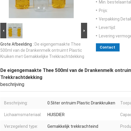
Min. bestelaantal
Prijs:
Verpakking Detail
Levertijd:
Levering vermog
Grote Afbeelding :
De eigengemaakte Thee
Contact
500ml van de Drankenmelk ontruimt Plastic
Kruiken met Gemakkelijke Trekkrachtdekking
De eigengemaakte Thee 500ml van de Drankenmelk ontruimt
Trekkrachtdekking
beschrijving
Beschrijving:
0.5liter ontruim Plastic Drankkruiken
Toepa
Lichaamsmateriaal:
HUISDIER
Capac
Verzegelend type:
Gemakkelijk trekkrachteind
Produ