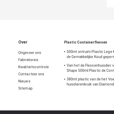
Over
Plastic Containerflessen
500ml ontruim Plastic Lege 
Ongeveer ons
de Gemakkelijke Koud geper
Fabrieksreis
van de Trekkrachtdekking
Van het de Flessenhuisdier v
Kwaliteitscontrole
Shape 500ml Plastic de Cont
Contacteer ons
met Gemakkelijke Trekkrach
380ml plastic van de het Vo
Nieuws
huisdierenkruik van Diamon
Sitemap
Pull Cover de Theemelk