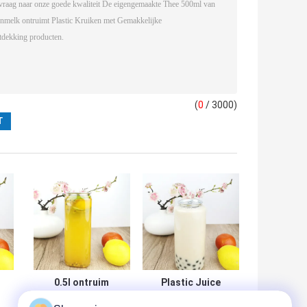
(
0
/ 3000)
0.5l ontruim
Plastic Juice
Opslagcontainers
Storage Bottles