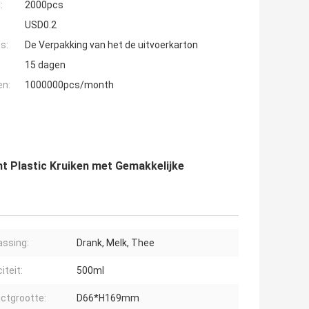
:
2000pcs
USD0.2
s:
De Verpakking van het de uitvoerkarton
15 dagen
en:
1000000pcs/month
 Plastic Kruiken met Gemakkelijke
ssing:
Drank, Melk, Thee
iteit:
500ml
ctgrootte:
D66*H169mm