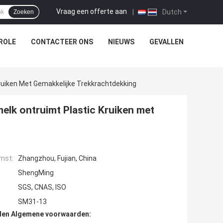
Vraag een offerte aan
|
Dutch
Zoeken
ROLE
CONTACTEER ONS
NIEUWS
GEVALLEN
uiken Met Gemakkelijke Trekkrachtdekking
lk ontruimt Plastic Kruiken met
mst:
Zhangzhou, Fujian, China
ShengMing
SGS, CNAS, ISO
SM31-13
den Algemene voorwaarden: