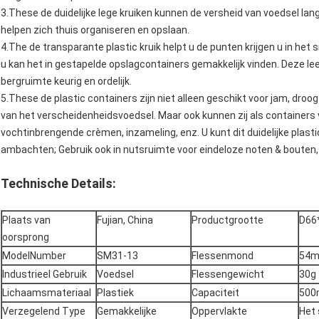
3.These de duidelijke lege kruiken kunnen de versheid van voedsel lan
helpen zich thuis organiseren en opslaan.
4.The de transparante plastic kruik helpt u de punten krijgen u in het 
u kan het in gestapelde opslagcontainers gemakkelijk vinden. Deze l
bergruimte keurig en ordelijk.
5.These de plastic containers zijn niet alleen geschikt voor jam, droog
van het verscheidenheidsvoedsel. Maar ook kunnen zij als containers
vochtinbrengende crèmen, inzameling, enz. U kunt dit duidelijke plasti
ambachten; Gebruik ook in nutsruimte voor eindeloze noten & bouten,
Technische Details:
Plaats van
Fujian, China
Productgrootte
D66
oorsprong
ModelNumber
SM31-13
Flessenmond
54
Industrieel Gebruik
Voedsel
Flessengewicht
30g
Lichaamsmateriaal
Plastiek
Capaciteit
500
Verzegelend Type
Gemakkelijke
Oppervlakte
Het