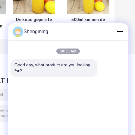
De koud geperste
500ml kunnen de
en
Bodem van de de
Duidelijke Plastic het
Shengming
Flessenbloem van
HUISDIERENcontainers
de Sappen500ml
van de voedselrang
Plastic Container
met Deksels Dranken
melken
10:35 AM
n
Good day, what product are you looking 
for?
T BERICHT ACHTER