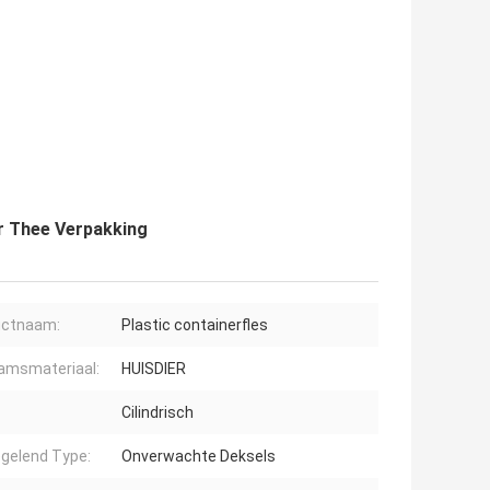
or Thee Verpakking
uctnaam:
Plastic containerfles
amsmateriaal:
HUISDIER
:
Cilindrisch
gelend Type:
Onverwachte Deksels