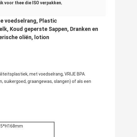
uik voor thee die ISO verpakken
,
de voedselrang, Plastic
elk, Koud geperste Sappen, Dranken en
rische oliën, lotion
iteitsplastiek, met voedselrang, VRIJE BPA.
en, suikergoed, graangewas, slangen) of als een
.5*H168mm