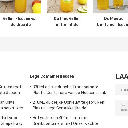
650ml Flessen van
De thee 650ml
De Plastic
de thee de
ontruimt de
Containerfless
Duidelijke Ronde
Opnieuw te
van de
Plastic Container
gebruiken Rang
voedselrang
met Onverwachte
van het de
500ml met de
Deksels
Dekselsvoedsel
Melk Koud
van de Waterfles
geperste Sappe
Onverwachte
van het
Blikkendeksel
LAA
Lege Containerflessen
Kruiken met
330ml de cilindrische Transparante
ste Sappen
Plastic Containers van de Flessendrank
voor Theemelk
an Olive
210ML duidelijke Opnieuw te gebruiken
ainerkruiken
Plastic Lege Gemakkelijke de
tdekking
Trekkrachtdekking van het
edsel voor
Het watersap 400ml ontruimt
Containeraluminium
d Shape Easy
Drankcontainers met Onverwachte