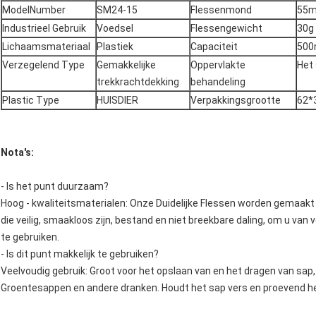
ModelNumber
SM24-15
Flessenmond
55
Industrieel Gebruik
Voedsel
Flessengewicht
30g
Lichaamsmateriaal
Plastiek
Capaciteit
500
Verzegelend Type
Gemakkelijke
Oppervlakte
Het
trekkrachtdekking
behandeling
Plastic Type
HUISDIER
Verpakkingsgrootte
62*
Nota's:
- Is het punt duurzaam?
Hoog - kwaliteitsmaterialen: Onze Duidelijke Flessen worden gemaak
die veilig, smaakloos zijn, bestand en niet breekbare daling, om u van 
te gebruiken.
- Is dit punt makkelijk te gebruiken?
Veelvoudig gebruik: Groot voor het opslaan van en het dragen van sap, 
Groentesappen en andere dranken. Houdt het sap vers en proevend hee