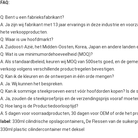
FAQ:
Q: Bent u een fabrieksfabrikant?
A: Ja zijn wij fabrikant met 13 jaar ervarings in deze industrie en vo
hete verkoopproducten.
Q: Waar is uw hoofdmarkt?
A: Zuidoost-Azië, het Midden-Oosten, Korea, Japan en andere landen 
Q: Wat is uw minimumordehoeveelheid (MOQ)?
A: Als standaardbeleid, keuren wij MOQ van 500sets goed, en de ge
verkoop volgens verschillende productregelen bevestigen.
Q: Kan ik de kleuren en de ontwerpen in één orde mengen?
A: Ja. Wij kunnen het bespreken.
Q: Kan ik sommige steekproeven eerst vóór hoofdorden kopen? Is de 
A: Ja, zouden de steekproefprijs en de verzendingsprijs vooraf moete
Q: Hoe lang is de Productiedoorlooptijd?
A: 5 dagen voor voorraadproducten, 30 dagen voor OEM of orde het pr
,
label:
330ml cilindrische opslagcontainers
De Flessen van de suikerg
330ml plastic cilindercontainer met deksel