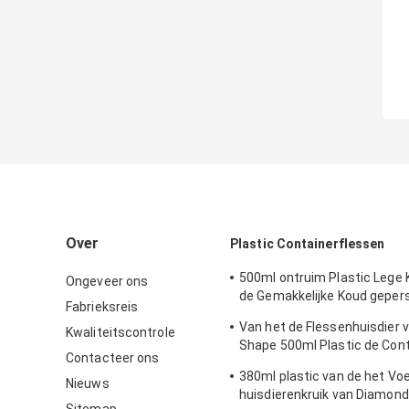
Over
Plastic Containerflessen
500ml ontruim Plastic Lege 
Ongeveer ons
de Gemakkelijke Koud geper
Fabrieksreis
van de Trekkrachtdekking
Van het de Flessenhuisdier v
Kwaliteitscontrole
Shape 500ml Plastic de Cont
Contacteer ons
met Gemakkelijke Trekkrach
380ml plastic van de het Vo
Nieuws
huisdierenkruik van Diamon