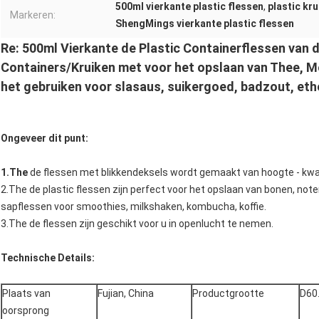
500ml vierkante plastic flessen
,
plastic kr
Markeren:
ShengMings vierkante plastic flessen
Re: 500ml Vierkante de Plastic Containerflessen van 
Containers/Kruiken met voor het opslaan van Thee, M
het gebruiken voor slasaus, suikergoed, badzout, ethe
Ongeveer dit punt:
1.The
de flessen met blikkendeksels wordt gemaakt van hoogte - kwal
2.The de plastic flessen zijn perfect voor het opslaan van bonen, not
sapflessen voor smoothies, milkshaken, kombucha, koffie.
3.The de flessen zijn geschikt voor u in openlucht te nemen.
Technische Details:
Plaats van
Fujian, China
Productgrootte
D60
oorsprong