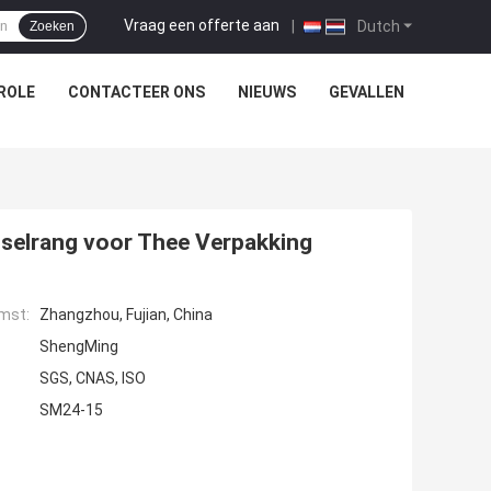
Vraag een offerte aan
|
Dutch
Zoeken
ROLE
CONTACTEER ONS
NIEUWS
GEVALLEN
dselrang voor Thee Verpakking
mst:
Zhangzhou, Fujian, China
ShengMing
SGS, CNAS, ISO
SM24-15