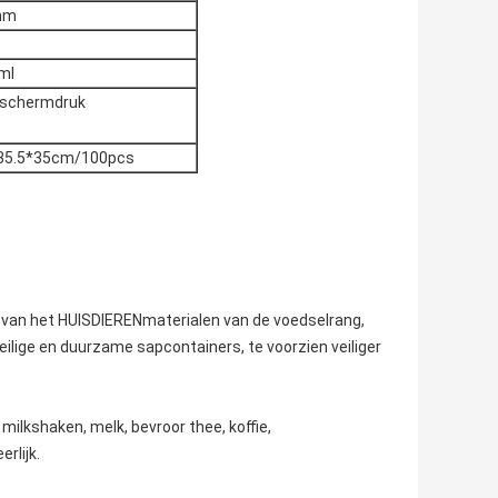
mm
ml
 schermdruk
35.5*35cm/100pcs
t van het HUISDIERENmaterialen van de voedselrang,
veilige en duurzame sapcontainers, te voorzien veiliger
milkshaken, melk, bevroor thee, koffie,
rlijk.