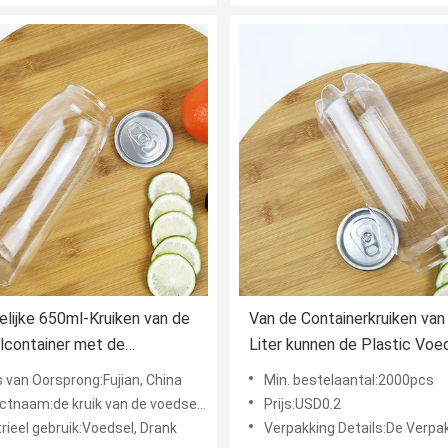
elijke 650ml-Kruiken van de
Van de Containerkruiken van
lcontainer met de
Liter kunnen de Plastic Voe
achte Rang van het
Duidelijke Plastic het
 van Oorsprong:Fujian, China
Min. bestelaantal:2000pcs
voedsel Juice Bottles
HUISDIERENcontainers met
naam:de kruik van de voedselcontainer
Prijs:USD0.2
Deksels
rieel gebruik:Voedsel, Drank
Verpakking Details:De Verpakking van het de u