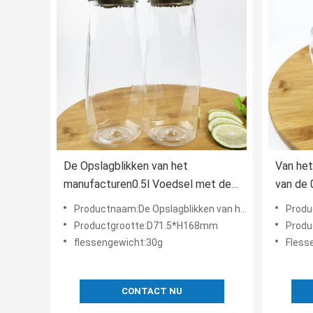
De Opslagblikken van het
Van het
manufacturen0.5l Voedsel met de
van de 
Onverwachte Rang van het
Plasti
Productnaam:De Opslagblikken van het manufacturenvoedsel
Productna
Dekselsvoedsel
Deksel
Productgrootte:D71.5*H168mm
Produ
flessengewicht:30g
Fles
CONTACT NU