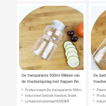
De transparante 500ml-Blikken van
De duid
de Voedselopslag met Kappen Ring
Voedse
Bucket Shape
Onverw
Productnaam:De transparante 500ml-Blikken van de Voedselopslag
Plaats
Deksels
Industrieel Gebruik:Voedsel, Drank
Product
Lichaamsmateriaal:HUISDIER
Indust