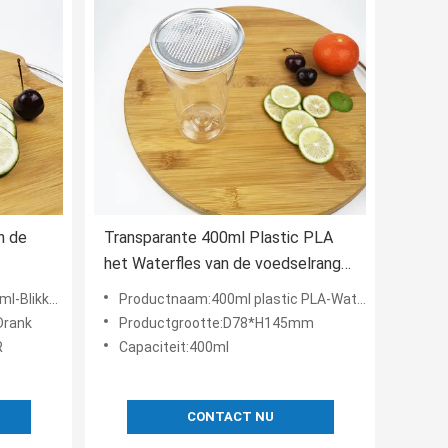
n de
Transparante 400ml Plastic PLA
het Waterfles van de voedselrang
met Onverwachte Dekselsronde
oedselopslag
Productnaam:400ml plastic PLA-Waterfles
 Drank
Productgrootte:D78*H145mm
R
Capaciteit:400ml
CONTACT NU