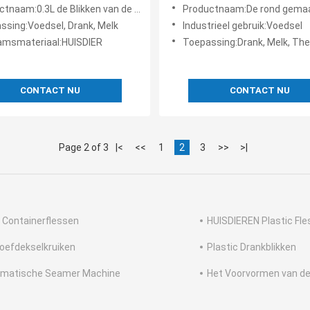
rang Juice Bottles
Plastic met Kappendranken 
aam:0.3L de Blikken van de voedselopslag
Productnaam:De rond gemaakte Blikken van de het Voedselopslag
Melk
ssing:Voedsel, Drank, Melk
Industrieel gebruik:Voedsel
amsmateriaal:HUISDIER
Toepassing:Drank, Melk, Th
CONTACT NU
CONTACT NU
Page 2 of 3
|<
<<
1
2
3
>>
>|
 Containerflessen
HUISDIEREN Plastic Fl
oefdekselkruiken
Plastic Drankblikken
matische Seamer Machine
Het Voorvormen van de