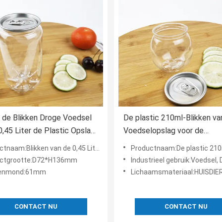
 de Blikken Droge Voedsel
De plastic 210ml-Blikken va
0,45 Liter de Plastic Opslag
Voedselopslag voor de
c Flessen met Onverwachte
Notendomein van
am:Blikken van de 0,45 Liter de Plastic Opslag
Productnaam:De plastic 210ml-Blikken van de V
s
Graangewassenbonen
ctgrootte:D72*H136mm
Industrieel gebruik:Voedsel,
senmond:61mm
Lichaamsmateriaal:HUISDIE
CONTACT NU
CONTACT NU