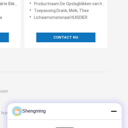
drinkt
Containers voor drinkt Melk
 van 600ml Plastic
Productnaam:De Opslagblikken van het 0,5 Litervoedsel
Toepassing:Drank, Melk, Thee
ee
Lichaamsmateriaal:HUISDIER
CONTACT NU
essen
Shengming
 huisdierenfles