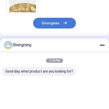
Dekselsvoedsel
Doorgaan
Geadviseerde Producten
Shengming
7:15 PM
Good day, what product are you looking for?
De duidelijke 650ml-
Van de
350ml plastic 
Kruiken van de
Containerkruiken
Kruikenvierkan
Voedselcontainer
van het 0,5 Liter
de Voedselcon
met de Onverwachte
kunnen de Plastic
met Gemakkeli
Rang van het
Voedsel Duidelijke
Trekkrachtdek
Beste prijs
Beste prijs
Beste pri