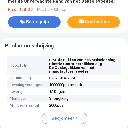
met de Onverwachte Rang van het Dekselsvoedsel
Prijs：USD0.2
MOQ：2000pcs
Beste prijs
Contact nu
Productomschrijving
,
0.5L de Blikken van de voedselopslag
,
Plastic Containerblikken 30g
Hoog licht
De Opslagblikken van het
manufacturenvoedsel
Certificering
SGS, CNAS, ISO
Levering vermogen
1000000pcs/month
Levertijd
15 Dagen
Merknaam
ShengMing
Min. bestelaantal
2000pcs
Bekijk meer