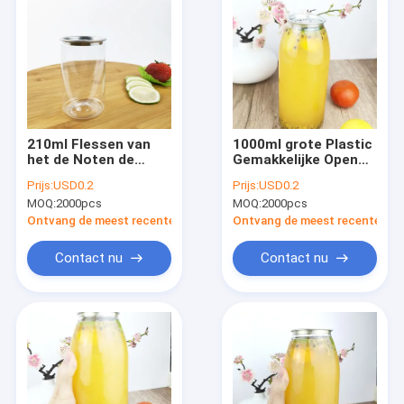
210ml Flessen van
1000ml grote Plastic
het de Noten de
Gemakkelijke Open
Cilindrische Water
de Stroopvullingen
Prijs:
USD0.2
Prijs:
USD0.2
van
van Blikken
MOQ:
2000pcs
MOQ:
2000pcs
graangewassenbonen
Transparante Snacks
met Dekking van de
Ontvang de meest recente Prijs
Ontvang de meest recente Prij
Aluminium de
Gemakkelijke
Contact nu
Contact nu
Trekkracht
Huis
Producten
Ongeveer ons