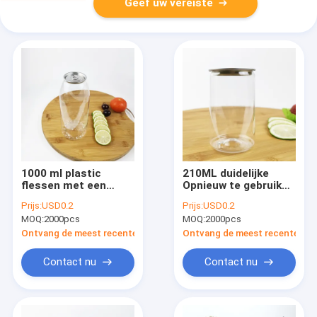
Geef uw vereiste
1000 ml plastic
210ML duidelijke
flessen met een
Opnieuw te gebruiken
gemakkelijk te
Plastic Lege
Prijs:
USD0.2
Prijs:
USD0.2
trekken deksel voor
Gemakkelijke de
MOQ:
2000pcs
MOQ:
2000pcs
thee, melk, sappen,
Trekkrachtdekking
dranken
van het
Ontvang de meest recente Prijs
Ontvang de meest recente Prij
Containeraluminium
Contact nu
Contact nu