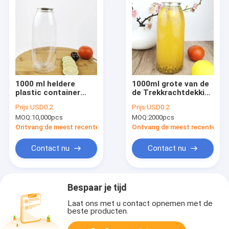
1000 ml heldere
1000ml grote van de
plastic container
de Trekkrachtdekking
met gemakkelijk te
van Plastic
Prijs:
USD0.2
Prijs:
USD0.2
trekken deksel,
Containerflessen
MOQ:
10,000pcs
MOQ:
2000pcs
bewaren sappen en
Gemakkelijke de
dranken
Theemelk
Ontvang de meest recente Prijs
Ontvang de meest recente Prij
Contact nu
Contact nu
Bespaar je tijd
Laat ons met u contact opnemen met de
beste producten.