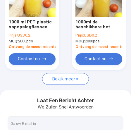
Fabrieksreis
Kwaliteitscontrole
1000 ml PET-plastic
1000ml de
sapopslagflessen
beschikbare het
Contacteer ons
met een gemakkelijk
Drinken Rang van het
Prijs:
USD0.2
Prijs:
USD0.2
te trekken deksel,
Flessenvoedsel voor
MOQ:
2000pcs
MOQ:
2000pcs
voedselkwaliteit voor
Thee
Nieuws
thee, melk, coldpres
Ontvang de meest recente Prijs
Ontvang de meest recente Prij
Gevallen
Contact nu
Contact nu
Bekijk meer
Plastic Containerflessen
Lege Containerflessen
Laat Een Bericht Achter
We Zullen Snel Antwoorden
HUISDIEREN Plastic Flessen
De Blikken van de voedselopslag