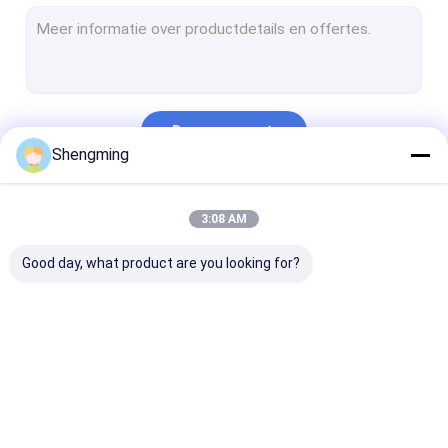
Schroefdekselkruiken
Plastic Drankblikken
Beschikbare het Drinken Flessen
Doorgaan
Automatische Seamer Machine
Shengming
Het Voorvormen van de huisdierenfles
Onze Categorieën
3:08 AM
Good day, what product are you looking for?
Plastic
Lege
HUISDIEREN Pl
Containerflessen
Containerflessen
Flessen