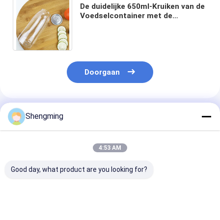
De duidelijke 650ml-Kruiken van de
Voedselcontainer met de
Onverwachte Rang van het
Dekselsvoedsel Juice Bottles
Doorgaan
Geadviseerde Producten
Shengming
4:53 AM
Good day, what product are you looking for?
Van de
350ml plastic de
350ml cilindri
Containerkruiken
Kruikenvierkant van
Plastic Kruike