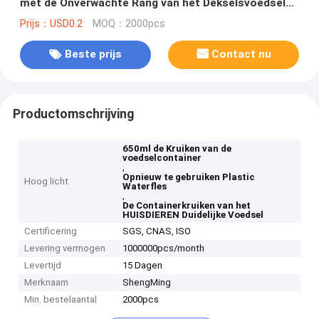
met de Onverwachte Rang van het Dekselsvoedsel
Juice Bottles
Prijs：USD0.2
MOQ：2000pcs
Beste prijs
Contact nu
Productomschrijving
650ml de Kruiken van de
voedselcontainer
,
Opnieuw te gebruiken Plastic
Hoog licht
Waterfles
,
De Containerkruiken van het
HUISDIEREN Duidelijke Voedsel
Certificering
SGS, CNAS, ISO
Levering vermogen
1000000pcs/month
Levertijd
15 Dagen
Merknaam
ShengMing
Min. bestelaantal
2000pcs