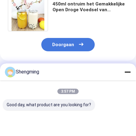
450ml ontruim het Gemakkelijke
Open Droge Voedsel van
Blikkendiamond shape empty
food containers
Doorgaan
Geadviseerde Producten
Shengming
3:57 PM
Good day, what product are you looking for?
Schermdrukkelige
Herbruikbare Plastic
Spraypomp vo
lege plastic
Containerflessen: De
levensmiddelen