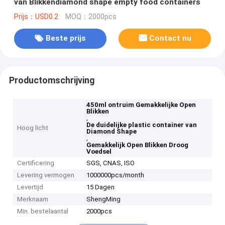
van Blikkendiamond shape empty food containers
Prijs：USD0.2
MOQ：2000pcs
Beste prijs
Contact nu
Productomschrijving
450ml ontruim Gemakkelijke Open
Blikken
,
De duidelijke plastic container van
Hoog licht
Diamond Shape
,
Gemakkelijk Open Blikken Droog
Voedsel
Certificering
SGS, CNAS, ISO
Levering vermogen
1000000pcs/month
Levertijd
15 Dagen
Merknaam
ShengMing
Min. bestelaantal
2000pcs