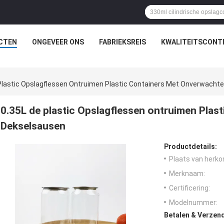
CTEN
ONGEVEER ONS
FABRIEKSREIS
KWALITEITSCONT
Plastic Opslagflessen Ontruimen Plastic Containers Met Onverwacht
0.35L de plastic Opslagflessen ontruimen Plas
Dekselsausen
Productdetails:
Plaats van herko
Merknaam:
Certificering:
Modelnummer:
Betalen & Verzen