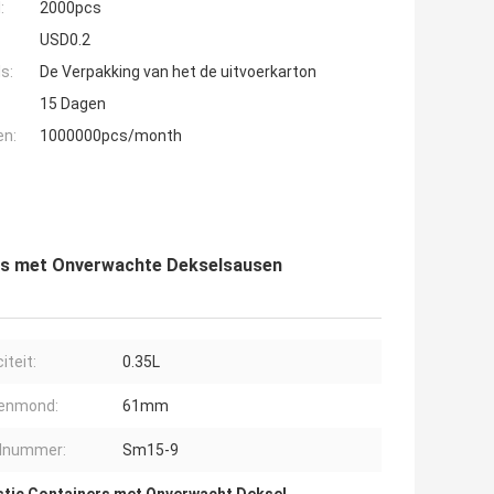
:
2000pcs
USD0.2
s:
De Verpakking van het de uitvoerkarton
15 Dagen
en:
1000000pcs/month
ners met Onverwachte Dekselsausen
iteit:
0.35L
senmond:
61mm
lnummer:
Sm15-9