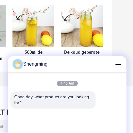
500ml de
De koud geperste
en
Vierkante Plastic
Bodem van de de
Shengming
Flessen van de
Flessenbloem van
voedselrang voor
de Sappen500ml
Thee Verpakking
Plastic Container
7:40 AM
n
Good day, what product are you looking 
for?
T BERICHT ACHTER