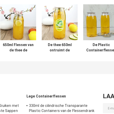
650ml Flessen van
De thee 650ml
De Plastic
de thee de
ontruimt de
Containerfless
Duidelijke Ronde
Opnieuw te
van de
Plastic Container
gebruiken Rang
voedselrang
met Onverwachte
van het de
500ml met de
Deksels
Dekselsvoedsel
Melk Koud
van de Waterfles
geperste Sappe
Onverwachte
van het
Blikkendeksel
LAA
Lege Containerflessen
Kruiken met
330ml de cilindrische Transparante
ste Sappen
Plastic Containers van de Flessendrank