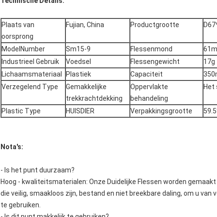
Technische Details:
Plaats van
Fujian, China
Productgrootte
D67
oorsprong
ModelNumber
Sm15-9
Flessenmond
61
Industrieel Gebruik
Voedsel
Flessengewicht
17g
Lichaamsmateriaal
Plastiek
Capaciteit
350
Verzegelend Type
Gemakkelijke
Oppervlakte
Het
trekkrachtdekking
behandeling
Plastic Type
HUISDIER
Verpakkingsgrootte
59.
Nota's:
- Is het punt duurzaam?
Hoog - kwaliteitsmaterialen: Onze Duidelijke Flessen worden gemaak
die veilig, smaakloos zijn, bestand en niet breekbare daling, om u van 
te gebruiken.
- Is dit punt makkelijk te gebruiken?