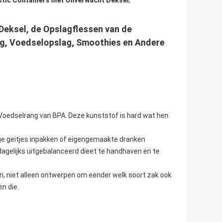
astic Containers met Onverwacht Deksel
,
Deksel, de Opslagflessen van de
ing, Voedselopslag, Smoothies en Andere
het Voedselrang van BPA. Deze kunststof is hard wat hen
ge geitjes inpakken of eigengemaakte dranken
dagelijks uitgebalanceerd dieet te handhaven en te
n, niet alleen ontwerpen om eender welk soort zak ook
n die.