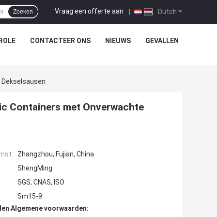
Vraag een offerte aan
|
Dutch
Zoeken
ROLE
CONTACTEER ONS
NIEUWS
GEVALLEN
e Dekselsausen
tic Containers met Onverwachte
mst:
Zhangzhou, Fujian, China
ShengMing
SGS, CNAS, ISO
Sm15-9
den Algemene voorwaarden: