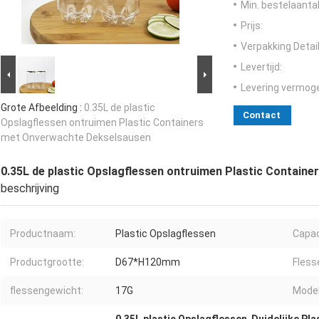
Min. bestelaantal
Prijs:
Verpakking Detail
Levertijd:
Levering vermog
Grote Afbeelding :
0.35L de plastic
Contact
Opslagflessen ontruimen Plastic Containers
met Onverwachte Dekselsausen
0.35L de plastic Opslagflessen ontruimen Plastic Contai
beschrijving
Productnaam:
Plastic Opslagflessen
Capac
Productgrootte:
D67*H120mm
Fles
flessengewicht:
17G
Mode