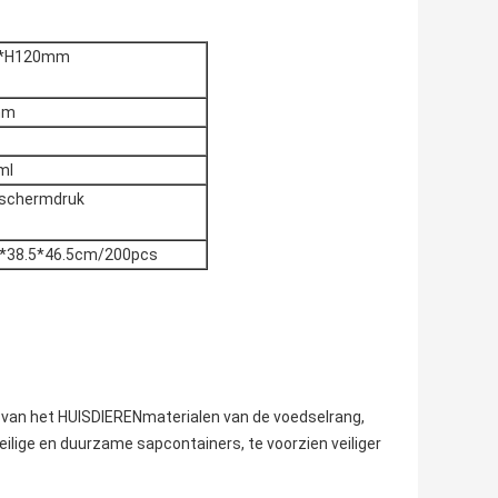
*H120mm
mm
ml
 schermdruk
5*38.5*46.5cm/200pcs
t van het HUISDIERENmaterialen van de voedselrang,
veilige en duurzame sapcontainers, te voorzien veiliger