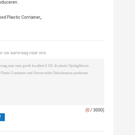
oduceren.
,
oed Plastic Container
ur uw aanvraag naar ons
(
0
/ 3000)