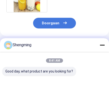
Doorgaan
Geadviseerde Producten
Shengming
8:41 AM
Good day, what product are you looking for?
Schermdrukkelige
Herbruikbare Plastic
Spraypomp vo
lege plastic
Containerflessen: De
levensmiddelen
spuitflessen met een
Eenvoudige en
Plastic flessen
gemakkelijk te
Milieuvriendelijke
Plastic contai
trekken deksel
Oplossing voor
fles en beschri
Beste prijs
Beste prijs
Beste pri