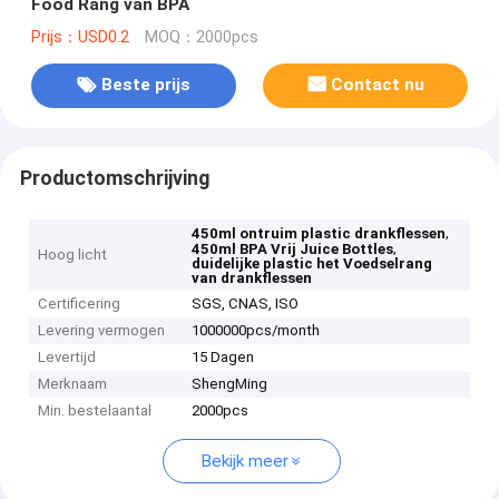
Food Rang van BPA
Prijs：USD0.2
MOQ：2000pcs
Beste prijs
Contact nu
Productomschrijving
,
450ml ontruim plastic drankflessen
,
450ml BPA Vrij Juice Bottles
Hoog licht
duidelijke plastic het Voedselrang
van drankflessen
Certificering
SGS, CNAS, ISO
Levering vermogen
1000000pcs/month
Levertijd
15 Dagen
Merknaam
ShengMing
Min. bestelaantal
2000pcs
Bekijk meer