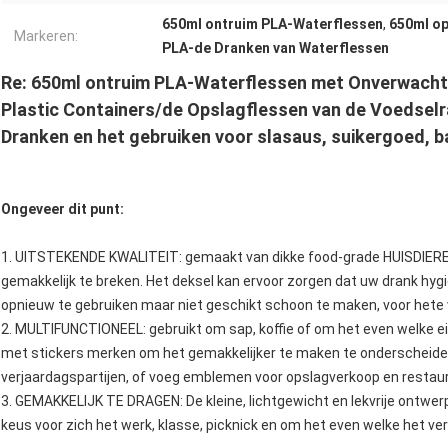
650ml ontruim PLA-Waterflessen
,
650ml op
Markeren:
PLA-de Dranken van Waterflessen
Re: 650ml ontruim PLA-Waterflessen met Onverwachte
Plastic Containers/de Opslagflessen van de Voedselr
Dranken en het gebruiken voor slasaus, suikergoed, b
Ongeveer dit punt:
1. UITSTEKENDE KWALITEIT: gemaakt van dikke food-grade HUISDIERENma
gemakkelijk te breken. Het deksel kan ervoor zorgen dat uw drank hygië
opnieuw te gebruiken maar niet geschikt schoon te maken, voor hete 
2. MULTIFUNCTIONEEL: gebruikt om sap, koffie of om het even welke 
met stickers merken om het gemakkelijker te maken te onderscheide
verjaardagspartijen, of voeg emblemen voor opslagverkoop en restaura
3. GEMAKKELIJK TE DRAGEN: De kleine, lichtgewicht en lekvrije ontwerp
keus voor zich het werk, klasse, picknick en om het even welke het ve