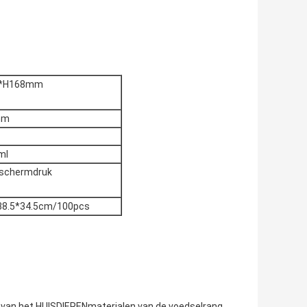
*H168mm
mm
ml
 schermdruk
38.5*34.5cm/100pcs
t van het HUISDIERENmaterialen van de voedselrang,