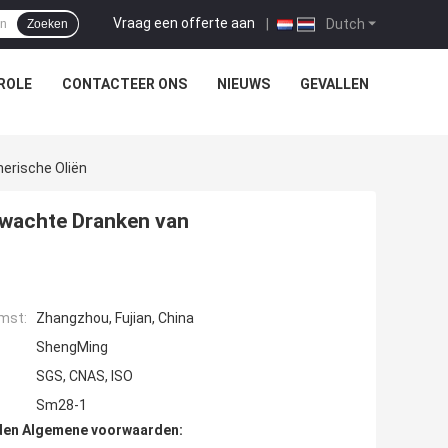
Vraag een offerte aan
|
Dutch
Zoeken
ROLE
CONTACTEER ONS
NIEUWS
GEVALLEN
erische Oliën
rwachte Dranken van
mst:
Zhangzhou, Fujian, China
ShengMing
SGS, CNAS, ISO
Sm28-1
den Algemene voorwaarden: