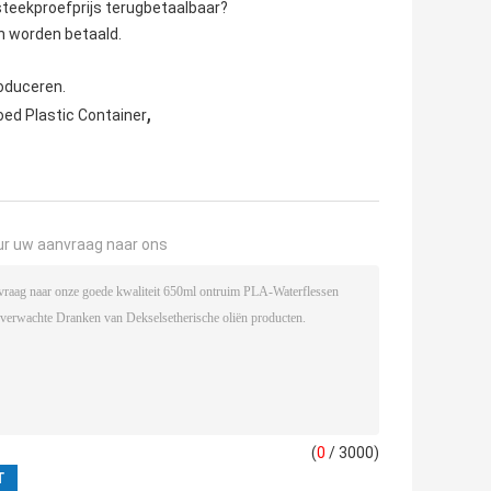
steekproefprijs terugbetaalbaar?
n worden betaald.
oduceren.
,
oed Plastic Container
ur uw aanvraag naar ons
(
0
/ 3000)