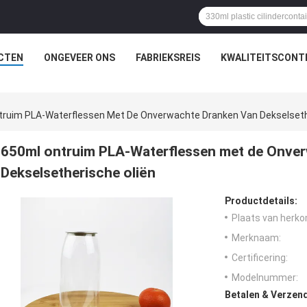
CTEN
ONGEVEER ONS
FABRIEKSREIS
KWALITEITSCONT
truim PLA-Waterflessen Met De Onverwachte Dranken Van Dekselseth
650ml ontruim PLA-Waterflessen met de Onve
Dekselsetherische oliën
Productdetails:
Plaats van herko
Merknaam:
Certificering:
Modelnummer:
Betalen & Verzen