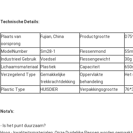
Technische Details:
Plaats van
Fujian, China
Productgrootte
D75
oorsprong
ModelNumber
Sm28-1
Flessenmond
55
Industrieel Gebruik
Voedsel
Flessengewicht
30g
Lichaamsmateriaal
Plastiek
Capaciteit
650
Verzegelend Type
Gemakkelijke
Oppervlakte
Het
trekkrachtdekking
behandeling
Plastic Type
HUISDIER
Verpakkingsgrootte
76*
Nota's:
- Is het punt duurzaam?
Hoog - kwaliteitsmaterialen: Onze Duidelijke Flessen worden gemaak