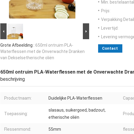
Min. bestelaantal
Prijs:
Verpakking Detail
Levertijd:
Levering vermog
Grote Afbeelding :
650ml ontruim PLA-
Contact
Waterflessen met de Onverwachte Dranken
van Dekselsetherische oliën
650ml ontruim PLA-Waterflessen met de Onverwachte Dran
beschrijving
Productnaam:
Duidelijke PLA-Waterflessen
Capac
slasaus, suikergoed, badzout,
Toepassing:
Produ
etherische oliën
Flessenmond:
55mm
fless