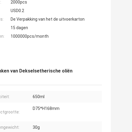
:
2000pcs
USD0.2
s:
De Verpakking van het de uitvoerkarton
15 dagen
en:
1000000pcs/month
ken van Dekselsetherische oliën
iteit:
650ml
D75*H168mm
ctgrootte:
engewicht:
30g