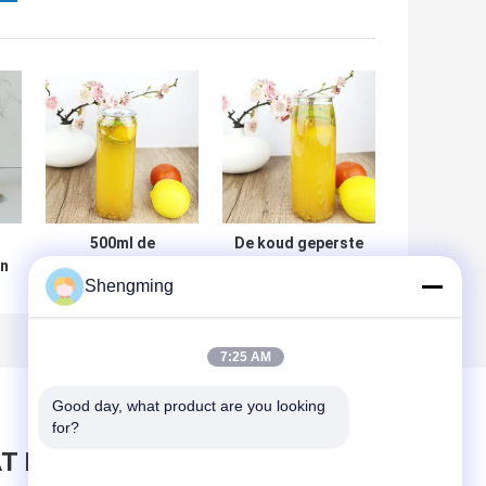
500ml de
De koud geperste
en
Vierkante Plastic
Bodem van de de
Shengming
Flessen van de
Flessenbloem van
voedselrang voor
de Sappen500ml
Thee Verpakking
Plastic Container
7:25 AM
n
Good day, what product are you looking 
for?
T BERICHT ACHTER