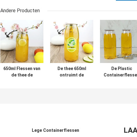
Andere Producten
650ml Flessen van
De thee 650ml
De Plastic
de thee de
ontruimt de
Containerfless
Duidelijke Ronde
Opnieuw te
van de
Plastic Container
gebruiken Rang
voedselrang
met Onverwachte
van het de
500ml met de
Deksels
Dekselsvoedsel
Melk Koud
van de Waterfles
geperste Sappe
Onverwachte
van het
Blikkendeksel
LAA
Lege Containerflessen