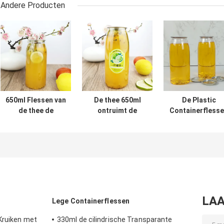
Andere Producten
650ml Flessen van
De thee 650ml
De Plastic
de thee de
ontruimt de
Containerfless
Duidelijke Ronde
Opnieuw te
van de
Plastic Container
gebruiken Rang
voedselrang
met Onverwachte
van het de
500ml met de
Deksels
Dekselsvoedsel
Melk Koud
van de Waterfles
geperste Sappe
Onverwachte
van het
Blikkendeksel
LAA
Lege Containerflessen
Kruiken met
330ml de cilindrische Transparante