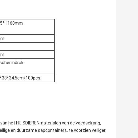
.5*H168mm
mm
ml
 schermdruk
5*38*34.5cm/100pcs
t van het HUISDIERENmaterialen van de voedselrang,
veilige en duurzame sapcontainers, te voorzien veiliger