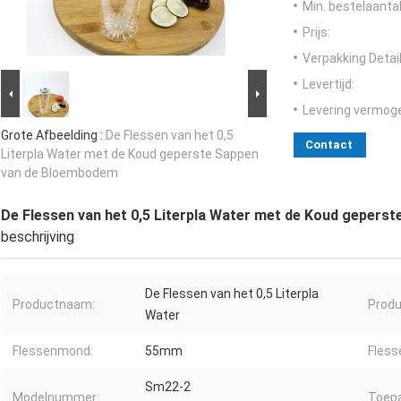
Min. bestelaantal
Prijs:
Verpakking Detail
Levertijd:
Levering vermog
Grote Afbeelding :
De Flessen van het 0,5
Contact
Literpla Water met de Koud geperste Sappen
van de Bloembodem
De Flessen van het 0,5 Literpla Water met de Koud geper
beschrijving
De Flessen van het 0,5 Literpla
Productnaam:
Produ
Water
Flessenmond:
55mm
Fless
Sm22-2
Modelnummer:
Toepa