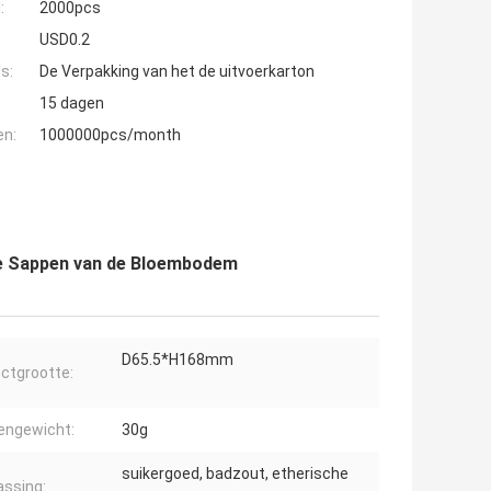
:
2000pcs
USD0.2
s:
De Verpakking van het de uitvoerkarton
15 dagen
en:
1000000pcs/month
ste Sappen van de Bloembodem
D65.5*H168mm
ctgrootte:
engewicht:
30g
suikergoed, badzout, etherische
ssing: