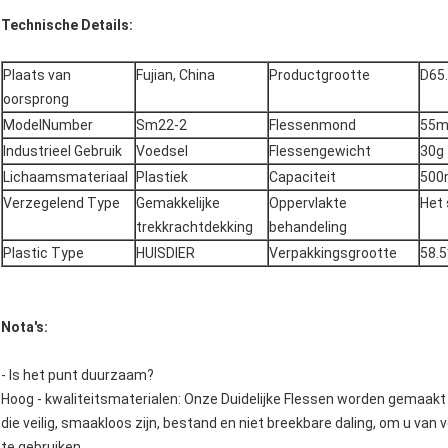
Technische Details:
Plaats van
Fujian, China
Productgrootte
D65
oorsprong
ModelNumber
Sm22-2
Flessenmond
55
Industrieel Gebruik
Voedsel
Flessengewicht
30g
Lichaamsmateriaal
Plastiek
Capaciteit
500
Verzegelend Type
Gemakkelijke
Oppervlakte
Het
trekkrachtdekking
behandeling
Plastic Type
HUISDIER
Verpakkingsgrootte
58.
Nota's:
- Is het punt duurzaam?
Hoog - kwaliteitsmaterialen: Onze Duidelijke Flessen worden gemaak
die veilig, smaakloos zijn, bestand en niet breekbare daling, om u van 
te gebruiken.