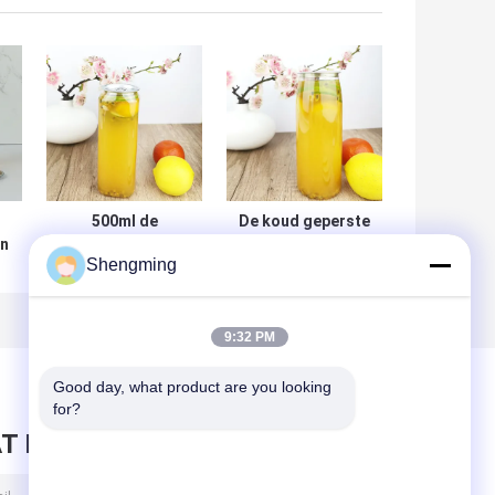
500ml de
De koud geperste
en
Vierkante Plastic
Bodem van de de
Shengming
Flessen van de
Flessenbloem van
voedselrang voor
de Sappen500ml
Thee Verpakking
Plastic Container
9:32 PM
n
Good day, what product are you looking 
for?
T BERICHT ACHTER