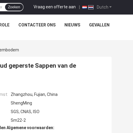
Vraag een offerte aan
|
Dutch
Zoeken
ROLE
CONTACTEER ONS
NIEUWS
GEVALLEN
Bloembodem
Koud geperste Sappen van de
mst:
Zhangzhou, Fujian, China
ShengMing
SGS, CNAS, ISO
Sm22-2
den Algemene voorwaarden: