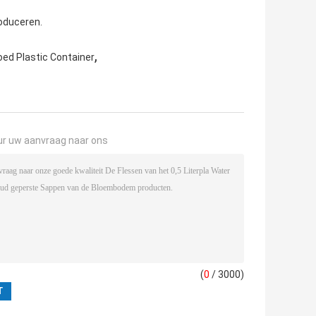
oduceren.
,
oed Plastic Container
ur uw aanvraag naar ons
(
0
/ 3000)