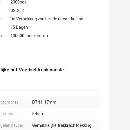
:
2000pcs
USD0.2
s:
De Verpakking van het de uitvoerkarton
15 Dagen
en:
1000000pcs/month
lijke het Voedseldrank van de
ctgrootte:
D7*H117mm
senmond:
54mm
gelend type:
Gemakkelijke trekkrachtdekking