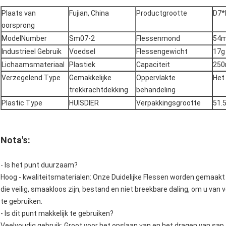
Plaats van
Fujian, China
Productgrootte
D7
oorsprong
ModelNumber
Sm07-2
Flessenmond
54
Industrieel Gebruik
Voedsel
Flessengewicht
17g
Lichaamsmateriaal
Plastiek
Capaciteit
250
Verzegelend Type
Gemakkelijke
Oppervlakte
Het
trekkrachtdekking
behandeling
Plastic Type
HUISDIER
Verpakkingsgrootte
51.
Nota's:
- Is het punt duurzaam?
Hoog - kwaliteitsmaterialen: Onze Duidelijke Flessen worden gemaak
die veilig, smaakloos zijn, bestand en niet breekbare daling, om u van 
te gebruiken.
- Is dit punt makkelijk te gebruiken?
Veelvoudig gebruik: Groot voor het opslaan van en het dragen van sap, 