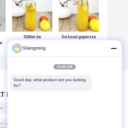
500ml de
De koud geperste
en
Vierkante Plastic
Bodem van de de
Shengming
Flessen van de
Flessenbloem van
voedselrang voor
de Sappen500ml
Thee Verpakking
Plastic Container
10:08 AM
n
Good day, what product are you looking 
for?
T BERICHT ACHTER