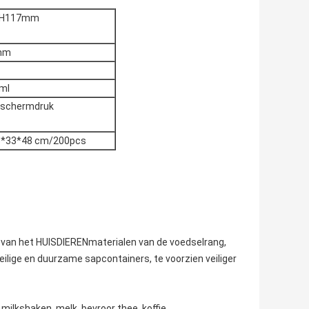
*H117mm
mm
ml
 schermdruk
5*33*48 cm/200pcs
t van het HUISDIERENmaterialen van de voedselrang,
veilige en duurzame sapcontainers, te voorzien veiliger
milkshaken, melk, bevroor thee, koffie,