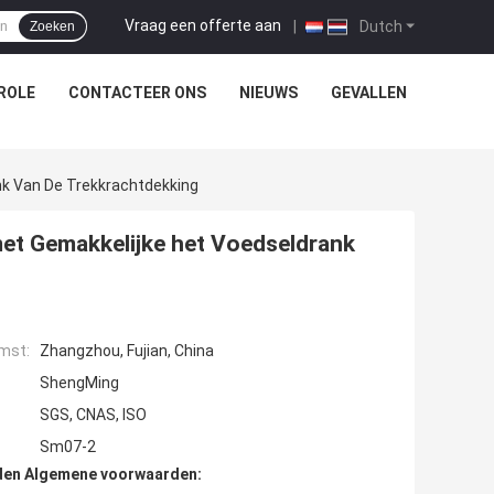
Vraag een offerte aan
|
Dutch
Zoeken
ROLE
CONTACTEER ONS
NIEUWS
GEVALLEN
nk Van De Trekkrachtdekking
met Gemakkelijke het Voedseldrank
mst:
Zhangzhou, Fujian, China
ShengMing
SGS, CNAS, ISO
Sm07-2
den Algemene voorwaarden: