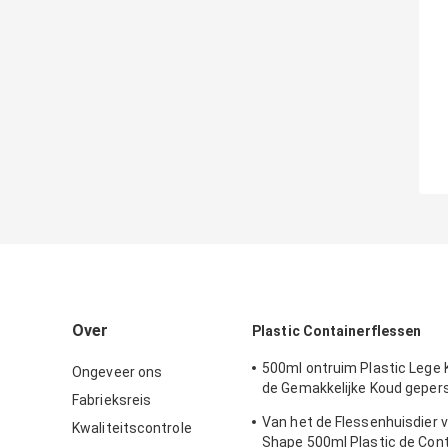
Over
Plastic Containerflessen
500ml ontruim Plastic Lege 
Ongeveer ons
de Gemakkelijke Koud geper
Fabrieksreis
van de Trekkrachtdekking
Van het de Flessenhuisdier v
Kwaliteitscontrole
Shape 500ml Plastic de Cont