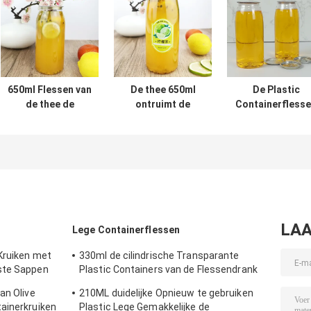
650ml Flessen van
De thee 650ml
De Plastic
de thee de
ontruimt de
Containerfless
Duidelijke Ronde
Opnieuw te
van de
Plastic Container
gebruiken Rang
voedselrang
met Onverwachte
van het de
500ml met de
Deksels
Dekselsvoedsel
Melk Koud
van de Waterfles
geperste Sappe
Onverwachte
van het
Blikkendeksel
LAA
Lege Containerflessen
Kruiken met
330ml de cilindrische Transparante
ste Sappen
Plastic Containers van de Flessendrank
voor Theemelk
an Olive
210ML duidelijke Opnieuw te gebruiken
ainerkruiken
Plastic Lege Gemakkelijke de