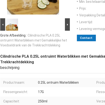
Min. bestelaantal
Prijs:
Verpakking Detail
Levertijd:
Levering vermog
Grote Afbeelding :
Cilindrische PLA 0.25L
Contact
ontruimt Waterblikken met Gemakkelijke het
Voedseldrank van de Trekkrachtdekking
Cilindrische PLA 0.25L ontruimt Waterblikken met Gemakke
Trekkrachtdekking
beschrijving
Productnaam:
0.25L ontruim Waterblikken
Produ
Flessengewicht:
17G
Fles
Capaciteit:
250ml
Verze