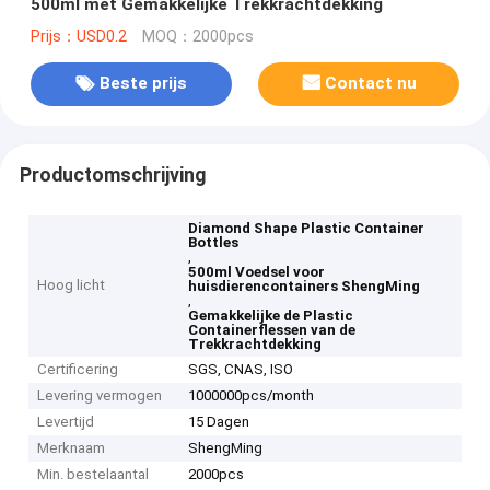
500ml met Gemakkelijke Trekkrachtdekking
Prijs：USD0.2
MOQ：2000pcs
Beste prijs
Contact nu
Productomschrijving
Diamond Shape Plastic Container
Bottles
,
500ml Voedsel voor
Hoog licht
huisdierencontainers ShengMing
,
Gemakkelijke de Plastic
Containerflessen van de
Trekkrachtdekking
Certificering
SGS, CNAS, ISO
Levering vermogen
1000000pcs/month
Levertijd
15 Dagen
Merknaam
ShengMing
Min. bestelaantal
2000pcs