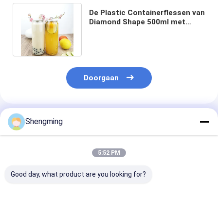
De Plastic Containerflessen van
Diamond Shape 500ml met
Gemakkelijke
Trekkrachtdekking
Doorgaan
Geadviseerde Producten
Shengming
5:52 PM
Good day, what product are you looking for?
Schermdrukkelige
Herbruikbare Plastic
Spraypomp vo