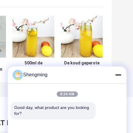
500ml de
De koud geperste
en
Vierkante Plastic
Bodem van de de
Shengming
Flessen van de
Flessenbloem van
voedselrang voor
de Sappen500ml
Thee Verpakking
Plastic Container
6:34 AM
n
Good day, what product are you looking 
for?
T BERICHT ACHTER