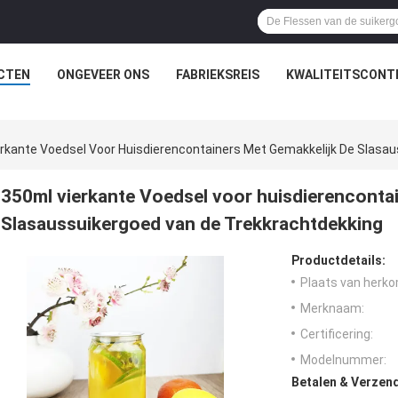
CTEN
ONGEVEER ONS
FABRIEKSREIS
KWALITEITSCONT
rkante Voedsel Voor Huisdierencontainers Met Gemakkelijk De Slasa
350ml vierkante Voedsel voor huisdierenconta
Slasaussuikergoed van de Trekkrachtdekking
Productdetails:
Plaats van herko
Merknaam:
Certificering:
Modelnummer:
Betalen & Verzen