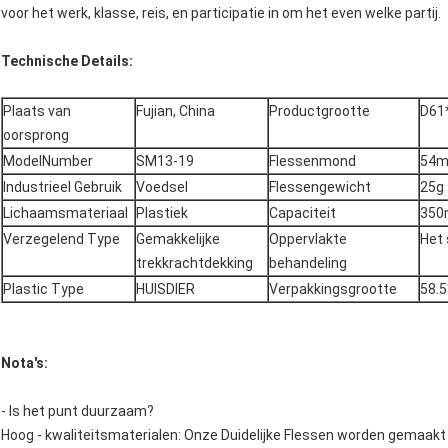
voor het werk, klasse, reis, en participatie in om het even welke partij.
Technische Details:
Plaats van
Fujian, China
Productgrootte
D61
oorsprong
ModelNumber
SM13-19
Flessenmond
54
Industrieel Gebruik
Voedsel
Flessengewicht
25g
Lichaamsmateriaal
Plastiek
Capaciteit
350
Verzegelend Type
Gemakkelijke
Oppervlakte
Het
trekkrachtdekking
behandeling
Plastic Type
HUISDIER
Verpakkingsgrootte
58.
Nota's:
- Is het punt duurzaam?
Hoog - kwaliteitsmaterialen: Onze Duidelijke Flessen worden gemaak