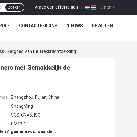
Vraag een offerte aan
|
Dutch
Zoeken
ROLE
CONTACTEER ONS
NIEUWS
GEVALLEN
ussuikergoed Van De Trekkrachtdekking
iners met Gemakkelijk de
mst:
Zhangzhou, Fujian, China
ShengMing
SGS, CNAS, ISO
SM13-19
den Algemene voorwaarden: