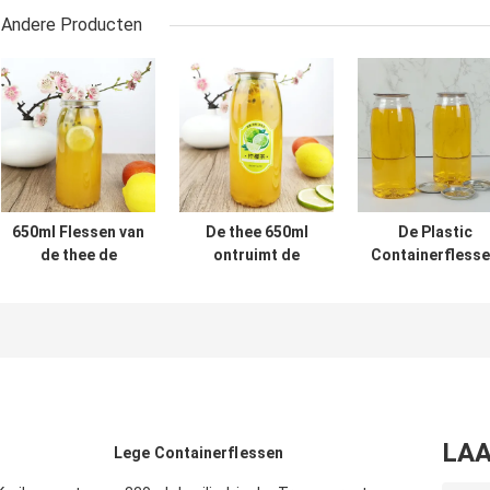
Andere Producten
650ml Flessen van
De thee 650ml
De Plastic
de thee de
ontruimt de
Containerfless
Duidelijke Ronde
Opnieuw te
van de
Plastic Container
gebruiken Rang
voedselrang
met Onverwachte
van het de
500ml met de
Deksels
Dekselsvoedsel
Melk Koud
van de Waterfles
geperste Sappe
Onverwachte
van het
Blikkendeksel
LAA
Lege Containerflessen