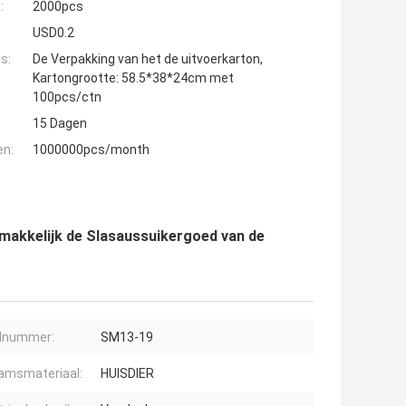
:
2000pcs
USD0.2
s:
De Verpakking van het de uitvoerkarton,
Kartongrootte: 58.5*38*24cm met
100pcs/ctn
15 Dagen
en:
1000000pcs/month
makkelijk de Slasaussuikergoed van de
lnummer:
SM13-19
amsmateriaal:
HUISDIER