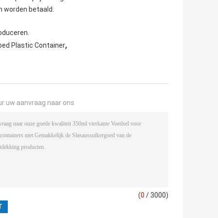
n worden betaald.
oduceren.
,
oed Plastic Container
ur uw aanvraag naar ons
(
0
/ 3000)