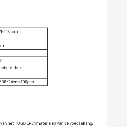
*H116mm
mm
ml
 schermdruk
5*38*24cm/100pcs
t van het HUISDIERENmaterialen van de voedselrang,