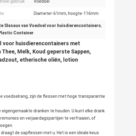
rieel gebruik:
Voedsel
te:
Diameter-61mm, hoogte-116mm
te Slasaus van Voedsel voor huisdierencontainers
,
lastic Container
l voor huisdierencontainers met
n Thee, Melk, Koud geperste Sappen,
dzout, etherische oliën, lotion
 voedselrang, zijn de flessen met hoge transparantie
e eigengemaakte dranken te houden. U kunt elke drank
emonies en verjaardagspartijen te verfraaien, of
voegen.
 draagt de sapflessen met u. Het is een ideale keus