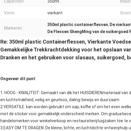
Capaciteit:
350ml
Indust
Vorm:
vierkant
Groot
350ml plastic containerflessen
,
De vierkan
Markeren:
De Flessen ShengMing van de suikergoed P
Re: 350ml plastic Containerflessen, Vierkante Voedse
Gemakkelijke Trekkrachtdekking voor het opslaan va
Dranken en het gebruiken voor slasaus, suikergoed, ba
Ongeveer dit punt:
1. HOOG - KWALITEIT: Gemaakt van dik het HUISDIERENmateriaal van de
en luchtstrakheid, veilig en geurloos, daling-bewijs en duurzaam.
2.VERSATILE: kan worden gebruikt om sap, koffie of om het even welk
met de sticker voor gemakkelijk onderscheid merken. Om graduatiecer
handelsmerken voor winkelverkoop en restauratierijtuigzaken toe te 
3.EASY OM TE DRAGEN: De kleine, lichte, en luchtdichte ontwerphulp u