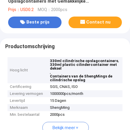
Opslagcontainers met Gemakkelijke
Trekkrachtdekking
Prijs：USD0.2
MOQ：2000pcs
Beste prijs
Contact nu
Productomschrijving
,
330ml cilindrische opslagcontainers
330ml plastic cilindercontainer met
deksel
Hoog licht
,
Containers van de ShengMings de
cilindrische opslag
Certificering
SGS, CNAS, ISO
Levering vermogen
1000000pcs/month
Levertijd
15 Dagen
Merknaam
ShengMing
Min. bestelaantal
2000pcs
Bekijk meer