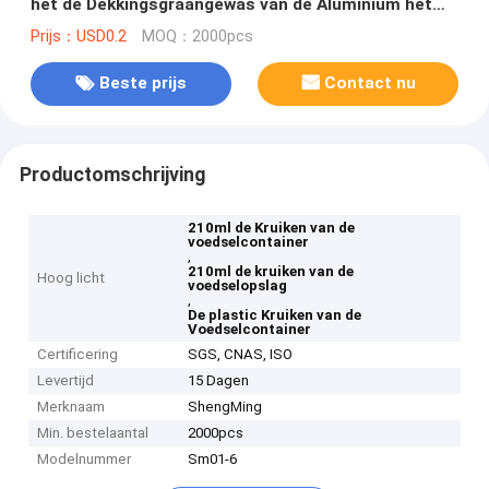
het de Dekkingsgraangewas van de Aluminium het
Gemakkelijke Trekkracht Domein van de Bonennoten
Prijs：USD0.2
MOQ：2000pcs
Beste prijs
Contact nu
Productomschrijving
210ml de Kruiken van de
voedselcontainer
,
210ml de kruiken van de
Hoog licht
voedselopslag
,
De plastic Kruiken van de
Voedselcontainer
Certificering
SGS, CNAS, ISO
Levertijd
15 Dagen
Merknaam
ShengMing
Min. bestelaantal
2000pcs
Modelnummer
Sm01-6