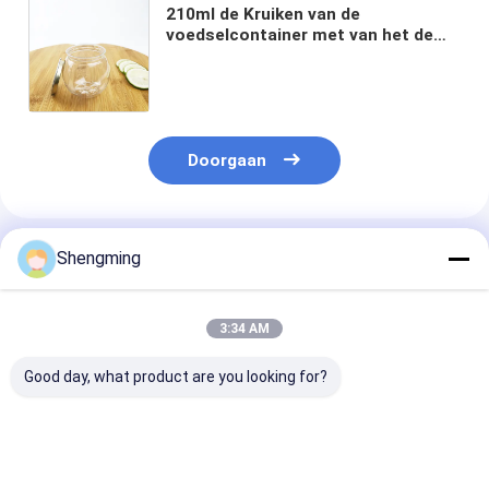
210ml de Kruiken van de
voedselcontainer met van het de
Dekkingsgraangewas van de
Aluminium het Gemakkelijke
Trekkracht Domein van de
Bonennoten
Doorgaan
Geadviseerde Producten
Shengming
3:34 AM
Good day, what product are you looking for?
De duidelijke 650ml-
Van de
350ml plastic 
Kruiken van de
Containerkruiken
Kruikenvierkan