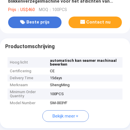
blikkenverzegelmachine voor het afdichten van
blikken
Prijs：US$460
MOQ：100PCS
Beste prijs
Contact nu
Productomschrijving
automatisch kan seamer machinaal
Hoog licht
bewerken
Certificering
CE
Delivery Time
15days
Merknaam
ShengMing
Minimum Order
100PCS
Quantity
Model Number
SM-003YF
Bekijk meer