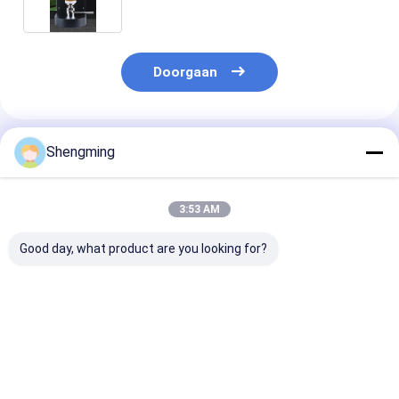
afdichten van blikken
Doorgaan
Geadviseerde Producten
Shengming
3:53 AM
Good day, what product are you looking for?
Geen lekkage naad
PET-plastic blikken
31 kg Automat
automatische
geschikt
sluitmachine i
naaimachine
Automatische
staat om PET 
Nominaal vermogen
naadvormende
blikken en alu
0,14KW Volledig
machine
blikken in 2 s
Beste prijs
Beste prijs
Beste pri
automatische
Bewerkingstemperatuur
per container 