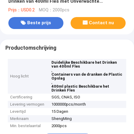
Drinken van 400ml Fles met Onverwachte
Dekselsronde
Prijs：USD0.2
MOQ：2000pcs
Beste prijs
Contact nu
Productomschrijving
Duidelijke Beschikbare het Drinken
van 400ml Fles
,
Containers van de dranken de Plastic
Hoog licht
Opslag
,
400ml plastic Beschikbare het
Drinken Fles
Certificering
SGS, CNAS, ISO
Levering vermogen
1000000pcs/month
Levertijd
15 Dagen
Merknaam
ShengMing
Min. bestelaantal
2000pcs