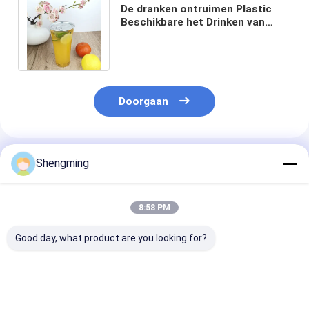
De dranken ontruimen Plastic
Beschikbare het Drinken van
400ml Fles met Onverwachte
Dekselsronde
Doorgaan
Geadviseerde Producten
Shengming
8:58 PM
Good day, what product are you looking for?
400ml ontruim Juice
Snacks van het de
650ml ontruim
Storage Bottles With
Dekselshuisdier van
Storage Bottle