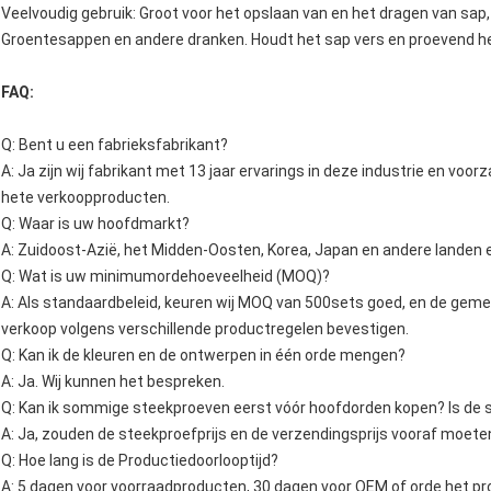
Veelvoudig gebruik: Groot voor het opslaan van en het dragen van sap, 
Groentesappen en andere dranken. Houdt het sap vers en proevend hee
FAQ:
Q: Bent u een fabrieksfabrikant?
A: Ja zijn wij fabrikant met 13 jaar ervarings in deze industrie en vo
hete verkoopproducten.
Q: Waar is uw hoofdmarkt?
A: Zuidoost-Azië, het Midden-Oosten, Korea, Japan en andere landen 
Q: Wat is uw minimumordehoeveelheid (MOQ)?
A: Als standaardbeleid, keuren wij MOQ van 500sets goed, en de ge
verkoop volgens verschillende productregelen bevestigen.
Q: Kan ik de kleuren en de ontwerpen in één orde mengen?
A: Ja. Wij kunnen het bespreken.
Q: Kan ik sommige steekproeven eerst vóór hoofdorden kopen? Is de 
A: Ja, zouden de steekproefprijs en de verzendingsprijs vooraf moete
Q: Hoe lang is de Productiedoorlooptijd?
A: 5 dagen voor voorraadproducten, 30 dagen voor OEM of orde het pr