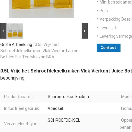
Min. bestelaantal
Prijs:
Verpakking Detail
Levertijd:
Levering vermog
Grote Afbeelding :
0.5L Vrije het
Contact
Schroefdekselkruiken Vlak Vierkant Juice
Bottles For Tea Milk van BRA
0.5L Vrije het Schroefdekselkruiken Vlak Vierkant Juice Bo
beschrijving
Productnaam:
Schroefdekselkruiken
Mode
Industrieel gebruik:
Voedsel
Licha
SCHROEFDEKSEL
Opper
Verzegelend type:
behand