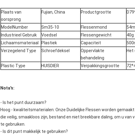
Plaats van
Fujian, China
Productgrootte
D79
oorsprong
ModelNumber
Sm35-10
Flessenmond
54
Industrieel Gebruik
Voedsel
Flessengewicht
40g
Lichaamsmateriaal
Plastiek
Capaciteit
500
Verzegelend Type
Schroefdeksel
Oppervlakte
Het
behandeling
Plastic Type
HUISDIER
Verpakkingsgrootte
72*
Nota's:
- Is het punt duurzaam?
Hoog - kwaliteitsmaterialen: Onze Duidelijke Flessen worden gemaak
die veilig, smaakloos zijn, bestand en niet breekbare daling, om u van 
te gebruiken.
- Is dit punt makkelijk te gebruiken?