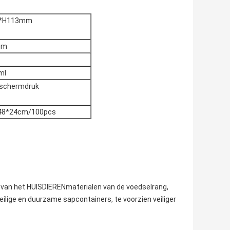
*H113mm
mm
ml
 schermdruk
48*24cm/100pcs
t van het HUISDIERENmaterialen van de voedselrang,
veilige en duurzame sapcontainers, te voorzien veiliger