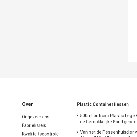
Over
Plastic Containerflessen
500ml ontruim Plastic Lege 
Ongeveer ons
de Gemakkelijke Koud geper
Fabrieksreis
van de Trekkrachtdekking
Van het de Flessenhuisdier v
Kwaliteitscontrole