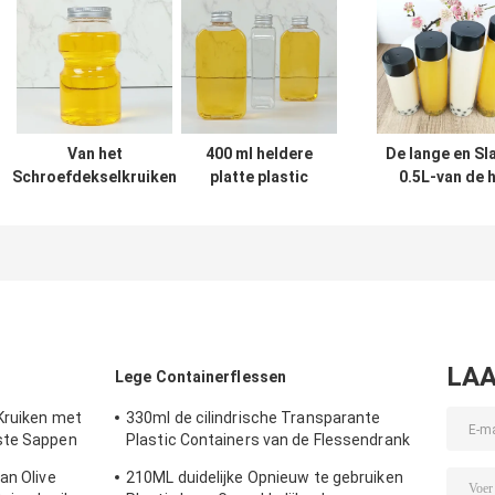
Van het
400 ml heldere
De lange en Sl
Schroefdekselkruiken
platte plastic
0.5L-van de 
van Juice Clear 500ml
flessen met
Voedselrang 
de Flessen van Ring
schroefdoppen
Schroefdekselk
Bucket Food Grade
voor sap, melk en
Lege Container
Plastic
andere dranken
Kappen
LAA
Lege Containerflessen
Kruiken met
330ml de cilindrische Transparante
ste Sappen
Plastic Containers van de Flessendrank
voor Theemelk
an Olive
210ML duidelijke Opnieuw te gebruiken