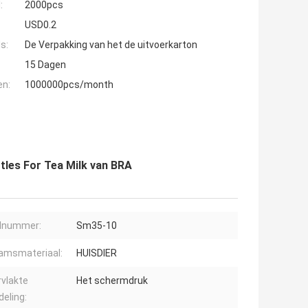
:
2000pcs
USD0.2
s:
De Verpakking van het de uitvoerkarton
15 Dagen
en:
1000000pcs/month
ttles For Tea Milk van BRA
lnummer:
Sm35-10
amsmateriaal:
HUISDIER
vlakte
Het schermdruk
eling: