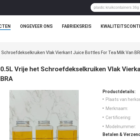
CTEN
ONGEVEER ONS
FABRIEKSREIS
KWALITEITSCONT
et Schroefdekselkruiken Vlak Vierkant Juice Bottles For Tea Milk Van B
0.5L Vrije het Schroefdekselkruiken Vlak Vierka
BRA
Productdetails:
Plaats van herko
Merknaam:
Certificering:
Modelnummer:
Betalen & Verzen