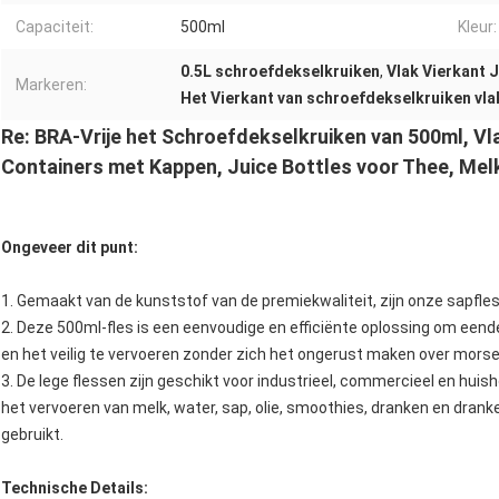
Capaciteit:
500ml
Kleur:
0.5L schroefdekselkruiken
,
Vlak Vierkant J
Markeren:
Het Vierkant van schroefdekselkruiken vla
Re: BRA-Vrije het Schroefdekselkruiken van 500ml, Vla
Containers met Kappen, Juice Bottles voor Thee, Mel
Ongeveer dit punt:
1. Gemaakt van de kunststof van de premiekwaliteit, zijn onze sapfles
2. Deze 500ml-fles is een eenvoudige en efficiënte oplossing om eend
en het veilig te vervoeren zonder zich het ongerust maken over morser
3. De lege flessen zijn geschikt voor industrieel, commercieel en huis
het vervoeren van melk, water, sap, olie, smoothies, dranken en dran
gebruikt.
Technische Details: