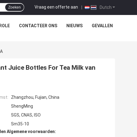
Vraag een offerte aan
|
Dutch
Zoeken
ROLE
CONTACTEER ONS
NIEUWS
GEVALLEN
RA
nt Juice Bottles For Tea Milk van
mst:
Zhangzhou, Fujian, China
ShengMing
SGS, CNAS, ISO
Sm35-10
den Algemene voorwaarden: