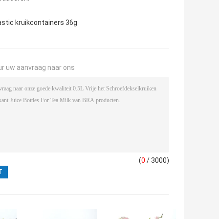
astic kruikcontainers 36g
ur uw aanvraag naar ons
(
0
/ 3000)