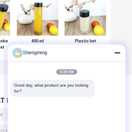
anke
400 ml
Plastic het
het
voedselkwaliteit
Schroefdekselkruiken
Shengming
van
schroefkapcontainers
van het melk Lege
ruiken
300ml HUISDIER met
s met
GLB
5:19 AM
Good day, what product are you looking 
for?
T BERICHT ACHTER