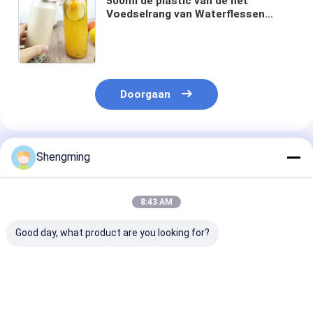
500ml de plastic van de het
Voedselrang van Waterflessen
Kruiken van het het
HUISDIERENwater met Gemakkelijke
Trekkrachtdekking
Doorgaan
Geadviseerde Producten
Shengming
8:43 AM
Good day, what product are you looking for?
500 ml PET-
Ontruimen de
0.5L Vierkante
doorzichtige plastic
HUISDIEREN1000ml
HUISDIEREN Pl