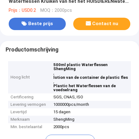
Waterflessen Kruiken van het het HUISDIERENwater
met Gemakkelijke Trekkrachtdekking
Prijs：USD0.2
MOQ：2000pcs
Beste prijs
Contact nu
Productomschrijving
500ml plastic Waterflessen
ShengMing
,
Hoog licht
lotion van de container de plastic fles
,
Plastic het Waterflessen van de
voedselrang
Certificering
SGS, CNAS, ISO
Levering vermogen
1000000pcs/month
Levertijd
15 dagen
Merknaam
ShengMing
Min. bestelaantal
2000pcs