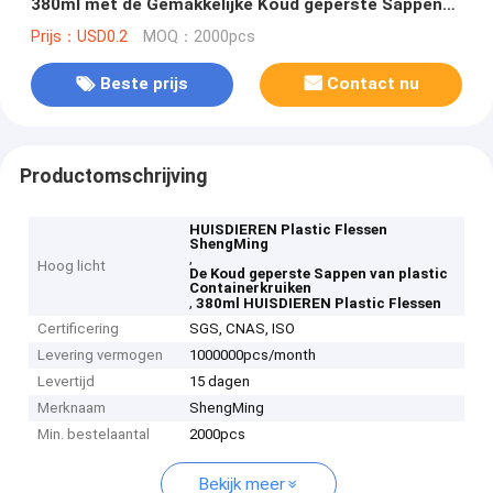
380ml met de Gemakkelijke Koud geperste Sappen
van de Trekkrachtdekking
Prijs：USD0.2
MOQ：2000pcs
Beste prijs
Contact nu
Productomschrijving
HUISDIEREN Plastic Flessen
ShengMing
,
Hoog licht
De Koud geperste Sappen van plastic
Containerkruiken
,
380ml HUISDIEREN Plastic Flessen
Certificering
SGS, CNAS, ISO
Levering vermogen
1000000pcs/month
Levertijd
15 dagen
Merknaam
ShengMing
Min. bestelaantal
2000pcs
Bekijk meer