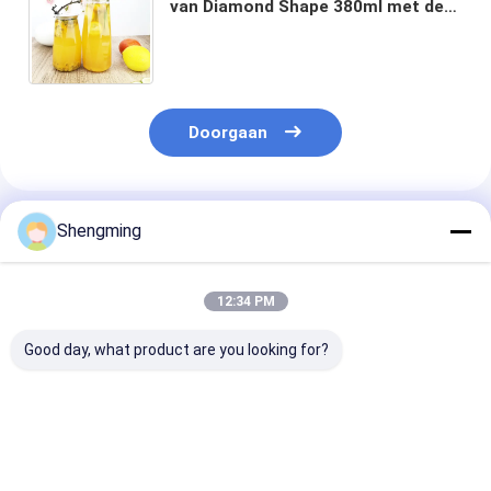
van Diamond Shape 380ml met de
Gemakkelijke Koud geperste
Sappen van de Trekkrachtdekking
Doorgaan
Geadviseerde Producten
Shengming
12:34 PM
Good day, what product are you looking for?
500 ml PET-
Ontruimen de
0.5L Vierkante
doorzichtige plastic
HUISDIEREN1000ml
HUISDIEREN Pl
containers met
Plastic Flessen de
Flessen van de