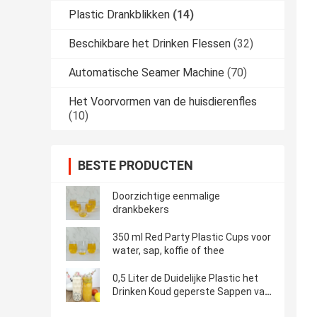
Plastic Drankblikken
(14)
Beschikbare het Drinken Flessen
(32)
Automatische Seamer Machine
(70)
Het Voorvormen van de huisdierenfles
(10)
BESTE PRODUCTEN
Doorzichtige eenmalige
drankbekers
350 ml Red Party Plastic Cups voor
water, sap, koffie of thee
0,5 Liter de Duidelijke Plastic het
Drinken Koud geperste Sappen van
Flessen Eigengemaakte Dranken