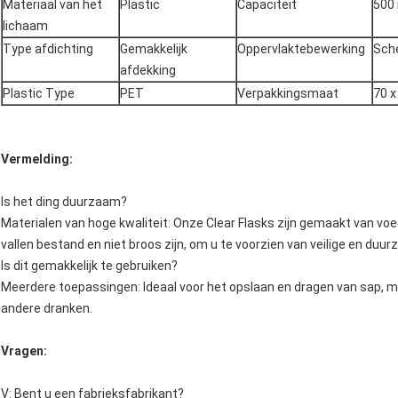
Materiaal van het
Plastic
Capaciteit
500
lichaam
Type afdichting
Gemakkelijk
Oppervlaktebewerking
Sch
afdekking
Plastic Type
PET
Verpakkingsmaat
70 x
Vermelding:
Is het ding duurzaam?
Materialen van hoge kwaliteit: Onze Clear Flasks zijn gemaakt van voed
vallen bestand en niet broos zijn, om u te voorzien van veilige en duu
Is dit gemakkelijk te gebruiken?
Meerdere toepassingen: Ideaal voor het opslaan en dragen van sap, mi
andere dranken.
Vragen:
V: Bent u een fabrieksfabrikant?