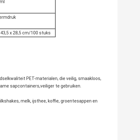
 ml
ermdruk
 43,5 x 28,5 cm/100 stuks
selkwaliteit PET-materialen, die veilig, smaakloos,
rzame sapcontainers,veiliger te gebruiken.
lkshakes, melk, ijsthee, koffie, groentesappen en