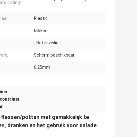
afdichting:
iaal:
Plastic
:
blikken
- Het is veilig.
erk:
Scherm beschikbaar
0.25mm
iner
,
container
,
er
ET-flessen/potten met gemakkelijk te
en, dranken en het gebruik voor salade