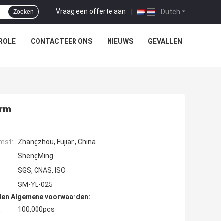
Vraag een offerte aan
|
Dutch
Zoeken
ROLE
CONTACTEER ONS
NIEUWS
GEVALLEN
orm
mst:
Zhangzhou, Fujian, China
ShengMing
SGS, CNAS, ISO
SM-YL-025
den Algemene voorwaarden:
:
100,000pcs