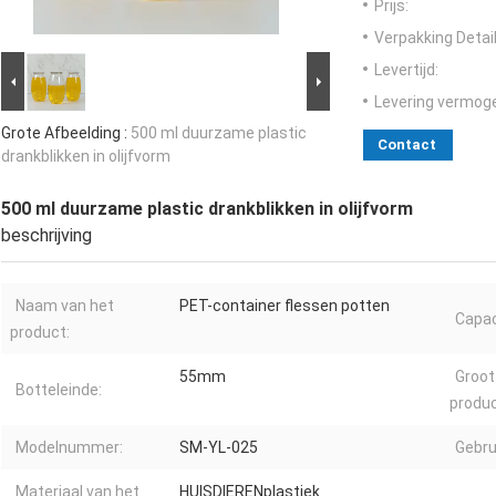
Prijs:
Verpakking Detail
Levertijd:
Levering vermog
Grote Afbeelding :
500 ml duurzame plastic
Contact
drankblikken in olijfvorm
500 ml duurzame plastic drankblikken in olijfvorm
beschrijving
Naam van het
PET-container flessen potten
Capac
product:
55mm
Groot
Botteleinde:
produc
Modelnummer:
SM-YL-025
Gebru
Materiaal van het
HUISDIERENplastiek