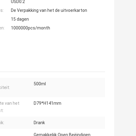
USD0.2
s:
De Verpakking van het de uitvoerkarton
15 dagen
en:
1000000pcs/month
500ml
iteit:
te van het
D79*H141mm
t:
ik:
Drank
Gemakkelijk Open Beëindigen