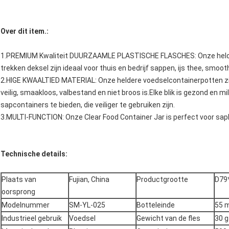
Over dit item.
:
1.PREMIUM Kwaliteit DUURZAAMLE PLASTISCHE FLASCHES: Onze helder
trekken deksel zijn ideaal voor thuis en bedrijf sappen, ijs thee, smoot
2.HIGE KWAALTIED MATERIAL: Onze heldere voedselcontainerpotten zij
veilig, smaakloos, valbestand en niet broos is.Elke blik is gezond en mi
sapcontainers te bieden, die veiliger te gebruiken zijn.
3.MULTI-FUNCTION: Onze Clear Food Container Jar is perfect voor sap
Technische details
:
Plaats van
Fujian, China
Productgrootte
D79
oorsprong
Modelnummer
SM-YL-025
Botteleinde
55 
Industrieel gebruik
Voedsel
Gewicht van de fles
30 g