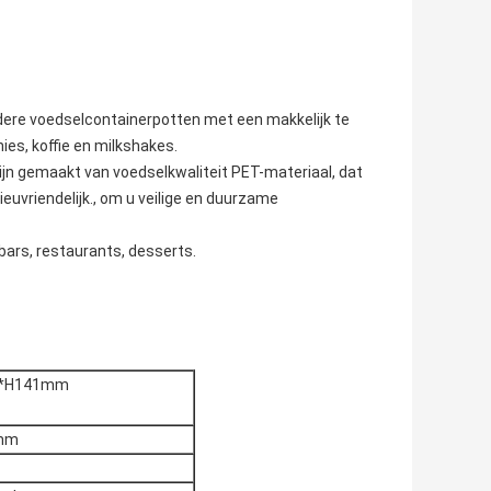
e voedselcontainerpotten met een makkelijk te
hies, koffie en milkshakes.
n gemaakt van voedselkwaliteit PET-materiaal, dat
lieuvriendelijk., om u veilige en duurzame
bars, restaurants, desserts.
*H141mm
mm