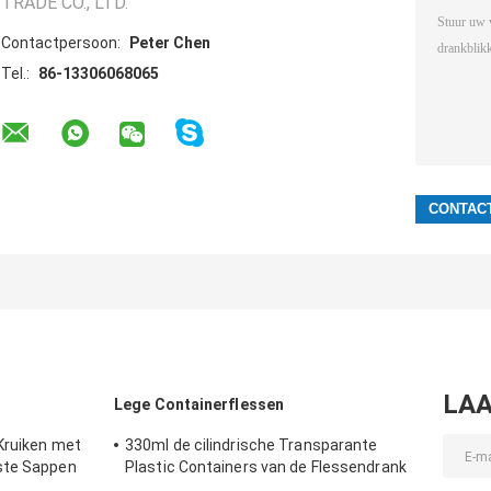
TRADE CO., LTD.
Contactpersoon:
Peter Chen
Tel.:
86-13306068065
LAA
Lege Containerflessen
Kruiken met
330ml de cilindrische Transparante
ste Sappen
Plastic Containers van de Flessendrank
voor Theemelk