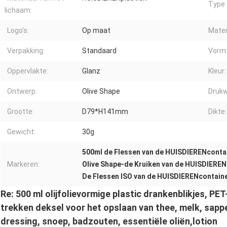
Type 
lichaam:
Logo's:
Op maat
Mater
Verpakking:
Standaard
Vorm
Oppervlakte:
Glanz
Kleur:
Ontwerp:
Olive Shape
Drukw
Grootte:
D79*H141mm
Dikte:
Gewicht:
30g
500ml de Flessen van de HUISDIERENconta
Markeren:
Olive Shape-de Kruiken van de HUISDIEREN
De Flessen ISO van de HUISDIERENcontain
Re: 500 ml olijfolievormige plastic drankenblikjes, P
trekken deksel voor het opslaan van thee, melk, sapp
dressing, snoep, badzouten, essentiële oliën,lotion