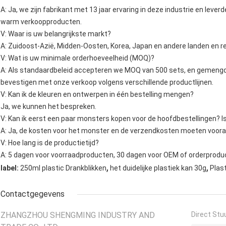
A: Ja, we zijn fabrikant met 13 jaar ervaring in deze industrie en le
warm verkoopproducten.
V: Waar is uw belangrijkste markt?
A: Zuidoost-Azië, Midden-Oosten, Korea, Japan en andere landen en re
V: Wat is uw minimale orderhoeveelheid (MOQ)?
A: Als standaardbeleid accepteren we MOQ van 500 sets, en gemengd
bevestigen met onze verkoop volgens verschillende productlijnen.
V: Kan ik de kleuren en ontwerpen in één bestelling mengen?
Ja, we kunnen het bespreken.
V: Kan ik eerst een paar monsters kopen voor de hoofdbestellingen? 
A: Ja, de kosten voor het monster en de verzendkosten moeten voora
V: Hoe lang is de productietijd?
A: 5 dagen voor voorraadproducten, 30 dagen voor OEM of orderproduc
,
,
label:
250ml plastic Drankblikken
het duidelijke plastiek kan 30g
Plas
Contactgegevens
ZHANGZHOU SHENGMING INDUSTRY AND
Direct Stu