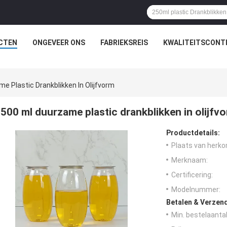
CTEN
ONGEVEER ONS
FABRIEKSREIS
KWALITEITSCONT
e Plastic Drankblikken In Olijfvorm
500 ml duurzame plastic drankblikken in olijfv
Productdetails:
Plaats van herko
Merknaam:
Certificering:
Modelnummer:
Betalen & Verzen
Min. bestelaantal