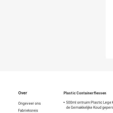
Over
Plastic Containerflessen
500ml ontruim Plastic Lege 
Ongeveer ons
de Gemakkelijke Koud geper
Fabrieksreis
van de Trekkrachtdekking