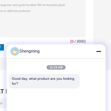
(
0
/ 3000)
Shengming
11:19 AM
Good day, what product are you looking 
for?
T BERICHT ACHTER